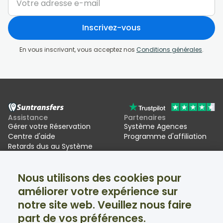
Inscrivez-vous
En vous inscrivant, vous acceptez nos
Conditions générales
.
Assistance
Partenaires
Gérer votre Réservation
Système Agences
Centre d'aide
Programme d'affiliation
Retards dus au Système
d'entrée/sortie de l'UE (EES)
Nous utilisons des cookies pour
Suntransfers
Réseaux sociaux
améliorer votre expérience sur
À propos
Facebook
Avis
Twitter
notre site web. Veuillez nous faire
Transferts au ski
part de vos préférences.
Assistance disponible 24h/24 et 7j/7