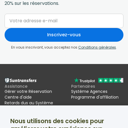
20% sur les réservations.
Inscrivez-vous
En vous inscrivant, vous acceptez nos
Conditions générales
.
Assistance
Partenaires
Gérer votre Réservation
Système Agences
Centre d'aide
Programme d'affiliation
Retards dus au Système
d'entrée/sortie de l'UE (EES)
Nous utilisons des cookies pour
Suntransfers
Réseaux sociaux
À propos
Facebook