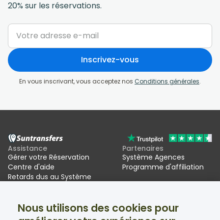
20% sur les réservations.
Inscrivez-vous
En vous inscrivant, vous acceptez nos
Conditions générales
.
Assistance
Partenaires
Gérer votre Réservation
Système Agences
Centre d'aide
Programme d'affiliation
Retards dus au Système
d'entrée/sortie de l'UE (EES)
Nous utilisons des cookies pour
Suntransfers
Réseaux sociaux
À propos
Facebook