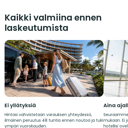
Kaikki valmiina ennen
laskeutumista
Ei yllätyksiä
Aina aja
Hintasi vahvistetaan varauksen yhteydessä,
Seuraamme 
ilmainen peruutus 48 tuntia ennen noutoa ja tuki
mukaan. Ei jo
ympäri vuorokauden.
hotellisi ovel