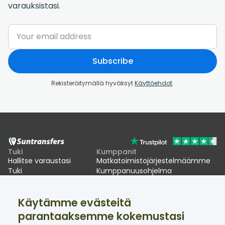
varauksistasi.
Subscribe
Rekisteröitymällä hyväksyt
Käyttöehdot
.
Tuki
Kumppanit
Hallitse varaustasi
Matkatoimistojärjestelmäämme
Tuki
Kumppanuusohjelma
EU:n EES-viivästykset
Käytämme evästeitä
Suntransfers
Sosiaalinen media
parantaaksemme kokemustasi
Tietoa meistä
Facebook
Arvostelut
Twitter