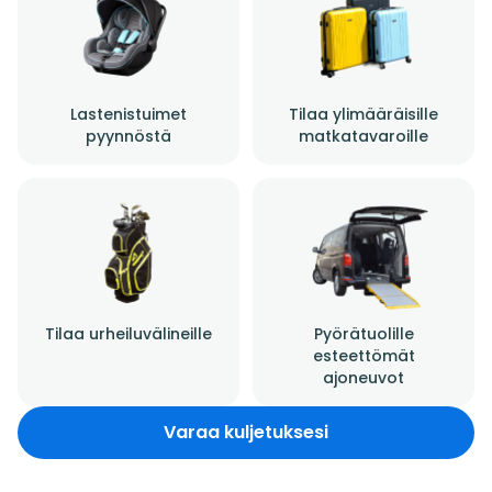
Lastenistuimet
Tilaa ylimääräisille
pyynnöstä
matkatavaroille
Tilaa urheiluvälineille
Pyörätuolille
esteettömät
ajoneuvot
Varaa kuljetuksesi