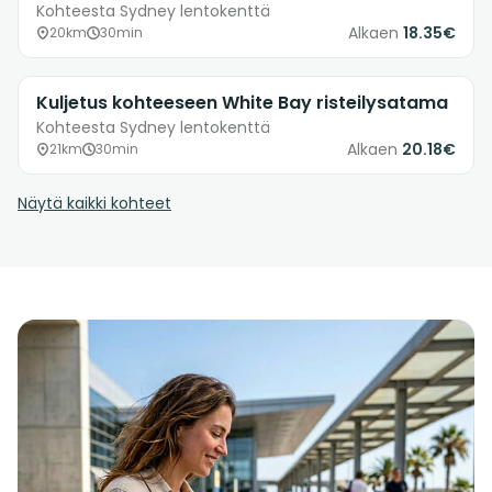
Kohteesta Sydney lentokenttä
Alkaen
18.35€
20km
30min
Kuljetus kohteeseen White Bay risteilysatama
Kohteesta Sydney lentokenttä
Alkaen
20.18€
21km
30min
Näytä kaikki kohteet