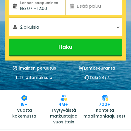
Lennon saapuminen
Lisää paluu
Elo 07 - 12:00
2 aikuisia
Haku
Ilmainen peruutus
Lentoseuranta
Ei piilomaksuja
Tuki 24/7
18+
4M+
700+
Vuotta
Tyytyväistä
Kohteita
kokemusta
matkustajaa
maailmanlaajuisesti
vuosittain