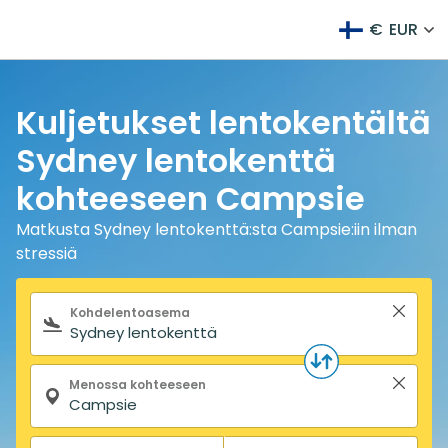
€
EUR
Kuljetukset lentokentältä
Sydney lentokenttä
kohteeseen Campsie
Matkusta Sydney lentokenttä:sta Campsie:iin ilman
stressiä
Hakulomake
Kohdelentoasema
Menossa kohteeseen