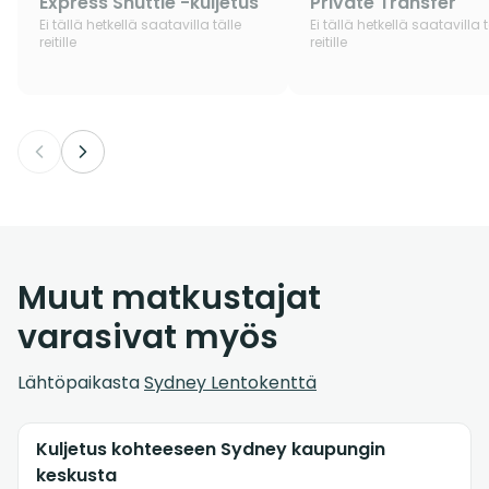
Express Shuttle -kuljetus
Private Transfer
Ei tällä hetkellä saatavilla tälle
Ei tällä hetkellä saatavilla t
reitille
reitille
Muut matkustajat
varasivat myös
Lähtöpaikasta
Sydney Lentokenttä
Kuljetus kohteeseen Sydney kaupungin
keskusta