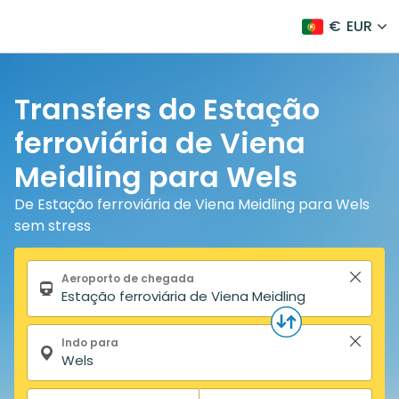
€
EUR
Transfers do Estação
ferroviária de Viena
Meidling para Wels
De Estação ferroviária de Viena Meidling para Wels
sem stress
Formulário de pesquisa
Aeroporto de chegada
Indo para