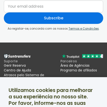
Subscribe
Ao registar-se, concorda com os nossos
Termos e Condições
.
Suporte
Parceiros
Gerir Reserva
Área de Agências
Centro de Ajuda
Programa de afiliados
Atrasos pelo Sistema de
Entradas/Saídas da UE (EES)
Utilizamos cookies para melhorar
Suntransfers
Redes sociais
a sua experiência no nosso site.
Quem Somos
Facebook
Avaliações
Twitter
Por favor, informe-nos as suas
Transfers de ski