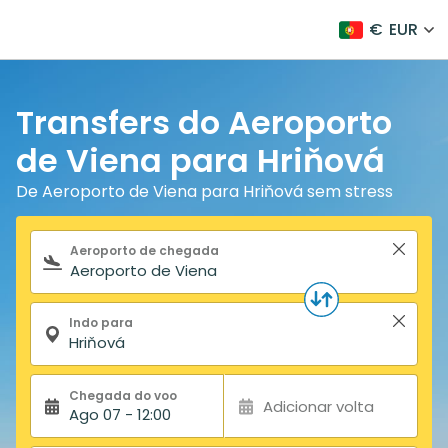
€
EUR
Transfers do Aeroporto
de Viena para Hriňová
De Aeroporto de Viena para Hriňová sem stress
Formulário de pesquisa
Aeroporto de chegada
Indo para
Chegada do voo
Adicionar volta
Ago 07 - 12:00