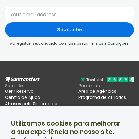
Subscribe
Ao registar-se, concorda com os nossos
Termos e Condições
.
Suporte
Parceiros
Gerir Reserva
Área de Agências
Centro de Ajuda
Programa de afiliados
Atrasos pelo Sistema de
Entradas/Saídas da UE (EES)
Utilizamos cookies para melhorar
Suntransfers
Redes sociais
a sua experiência no nosso site.
Quem Somos
Facebook
Avaliações
Twitter