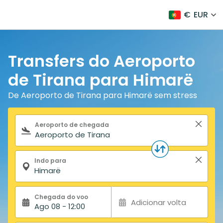
€
EUR
Transfers do Aeroporto
de Tirana para Himarë
De Aeroporto de Tirana para Himarë sem stress
Formulário de pesquisa
Aeroporto de chegada
Indo para
Chegada do voo
Adicionar volta
Ago 08 - 12:00