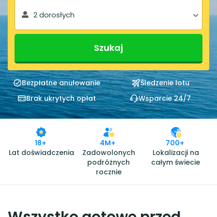
2 dorosłych
Szukaj
Bezpłatne anulowanie
Śledzenie lotu
Brak ukrytych opłat
Wsparcie 24/7
18+
4M+
700+
Lat doświadczenia
Zadowolonych
Lokalizacji na
podróżnych
całym świecie
rocznie