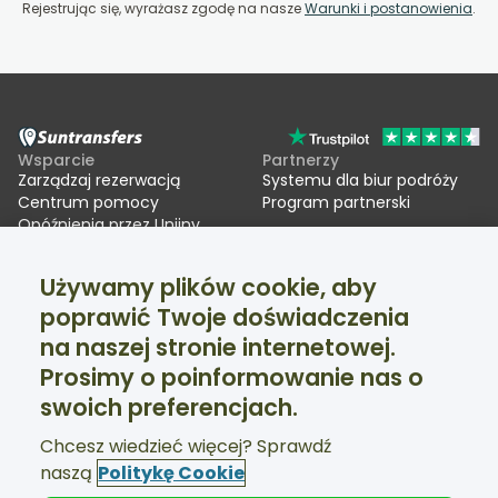
Rejestrując się, wyrażasz zgodę na nasze
Warunki i postanowienia
.
Wsparcie
Partnerzy
Zarządzaj rezerwacją
Systemu dla biur podróży
Centrum pomocy
Program partnerski
Opóźnienia przez Unijny
System Wjazdu/Wyjazdu
(EES)
Używamy plików cookie, aby
poprawić Twoje doświadczenia
Suntransfers
Media społecznościowe
na naszej stronie internetowej.
O firmie
Facebook
Opinie
Twitter
Prosimy o poinformowanie nas o
Transfery narciarskie
swoich preferencjach.
Wsparcie dostępne 24/7
Chcesz wiedzieć więcej? Sprawdź
naszą
Politykę Cookie