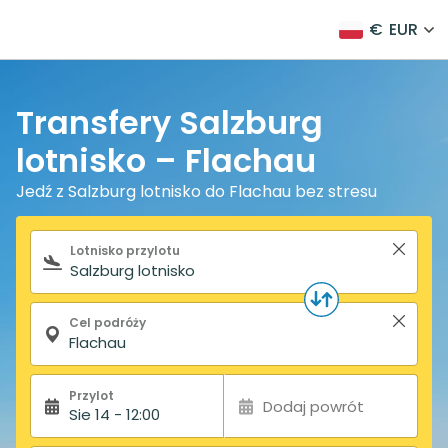
€
EUR
Transfery Salzburg
lotnisko – Flachau
Jedź z Salzburg lotnisko do Flachau bez stresu
Formularz wyszukiwania
Lotnisko przylotu
Cel podróży
Przylot
Dodaj powrót
Sie 14 - 12:00