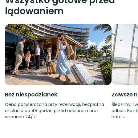
Wszystko gotowe przed
lądowaniem
Bez niespodzianek
Zawsze n
Cena potwierdzana przy rezerwacji, bezpłatna
Śledzimy Tw
anulacja do 48 godzin przed odbiorem oraz
odbiór. Bez 
wsparcie 24/7.
hotelu.