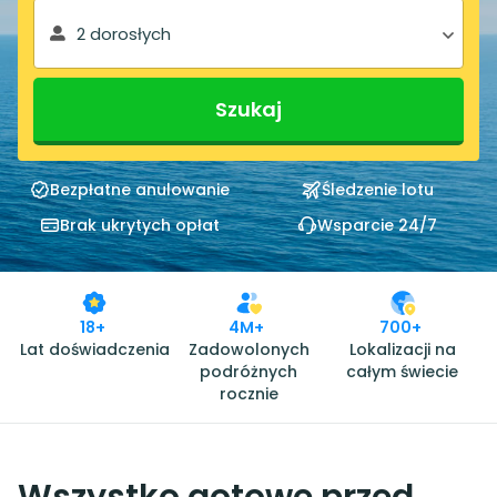
2 dorosłych
Szukaj
Bezpłatne anulowanie
Śledzenie lotu
Brak ukrytych opłat
Wsparcie 24/7
18+
4M+
700+
Lat doświadczenia
Zadowolonych
Lokalizacji na
podróżnych
całym świecie
rocznie