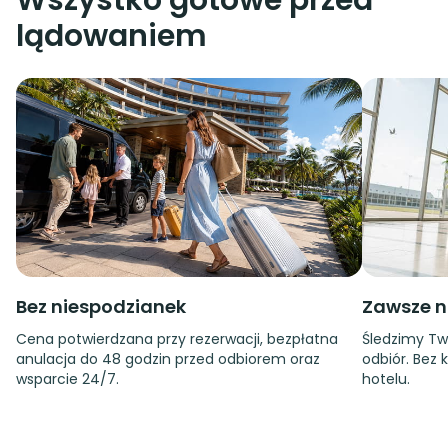
Wszystko gotowe przed
lądowaniem
Bez niespodzianek
Zawsze n
Cena potwierdzana przy rezerwacji, bezpłatna
Śledzimy Tw
anulacja do 48 godzin przed odbiorem oraz
odbiór. Bez 
wsparcie 24/7.
hotelu.