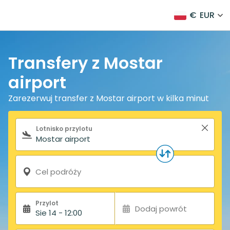
€
EUR
Transfery z Mostar
airport
Zarezerwuj transfer z Mostar airport w kilka minut
Formularz wyszukiwania
Lotnisko przylotu
Cel podróży
Przylot
Dodaj powrót
Sie 14 - 12:00