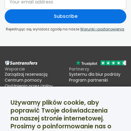
Subscribe
Rejestrując się, wyrażasz zgodę na nasze
Warunki i postanowienia
.
Wsparcie
Partnerzy
Zarządzaj rezerwacją
Systemu dla biur podróży
Centrum pomocy
Program partnerski
Opóźnienia przez Unijny
System Wjazdu/Wyjazdu
(EES)
Używamy plików cookie, aby
poprawić Twoje doświadczenia
Suntransfers
Media społecznościowe
na naszej stronie internetowej.
O firmie
Facebook
Opinie
Twitter
Prosimy o poinformowanie nas o
Transfery narciarskie