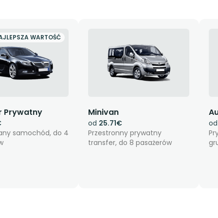
AJLEPSZA WARTOŚĆ
r Prywatny
Minivan
Au
€
od
25.71€
o
ny samochód, do 4
Przestronny prywatny
Pr
w
transfer, do 8 pasażerów
gr