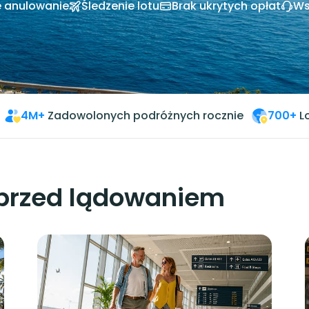
e anulowanie
Śledzenie lotu
Brak ukrytych opłat
Ws
4M+
Zadowolonych podróżnych rocznie
700+
L
przed lądowaniem