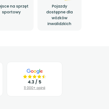
ejsce na sprzęt
Pojazdy
sportowy
dostępne dla
wózków
inwalidzkich
4.3 / 5
11 000+ opinii