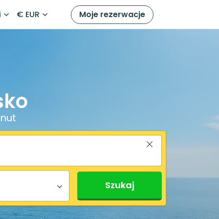
i
€ EUR
Moje rezerwacje
sko
inut
Szukaj