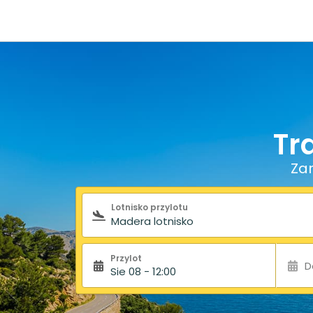
Tr
Zar
Formularz wyszukiwania
Lotnisko przylotu
Przylot
D
Sie 08 - 12:00