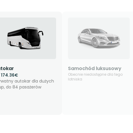
tokar
Samochód luksusowy
Obecnie niedostępne dla tego
d
174.36€
lotniska
ywatny autokar dla dużych
up, do 84 pasażerów