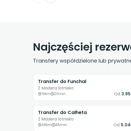
Najczęściej rezer
Transfery współdzielone lub prywatn
Transfer do Funchal
Z Madera lotnisko
Od
3.9
19km
20min
Transfer do Calheta
Z Madera lotnisko
Od
5.0
48km
45min