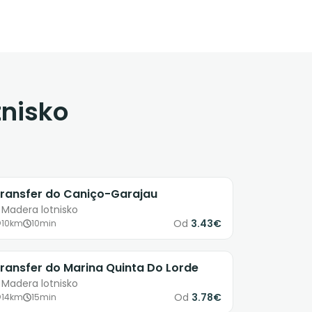
tnisko
ransfer do Caniço-Garajau
 Madera lotnisko
Od
3.43€
10km
10min
ransfer do Marina Quinta Do Lorde
 Madera lotnisko
Od
3.78€
14km
15min