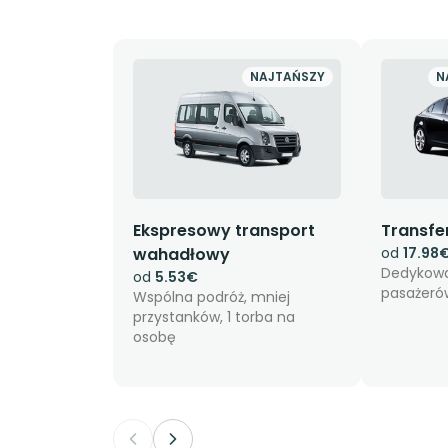
NAJTAŃSZY
N
Ekspresowy transport
Transfe
wahadłowy
od
17.98
Dedykowa
od
5.53€
pasażeró
Wspólna podróż, mniej
przystanków, 1 torba na
osobę