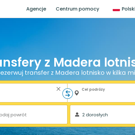
Agencje
Centrum pomocy
Polsk
ansfery z Madera lotni
ezerwuj transfer z Madera lotnisko w kilka m
Cel podróży
odaj powrót
2 dorosłych