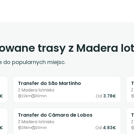
wowane trasy z Madera lo
e do popularnych miejsc.
Transfer do São Martinho
T
Z Madera lotnisko
Z
5€
Od
3.78€
22km
30min
Transfer do Câmara de Lobos
T
Z Madera lotnisko
Z
4€
Od
4.83€
26km
20min