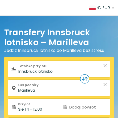
€
EUR
Transfery Innsbruck
lotnisko – Marilleva
Jedź z Innsbruck lotnisko do Marilleva bez stresu
Formularz wyszukiwania
Lotnisko przylotu
Cel podróży
Przylot
Dodaj powrót
Sie 14 - 12:00