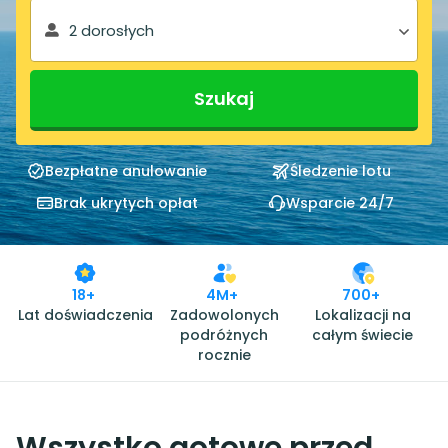
2 dorosłych
Szukaj
Bezpłatne anulowanie
Śledzenie lotu
Brak ukrytych opłat
Wsparcie 24/7
18+
4M+
700+
Lat doświadczenia
Zadowolonych
Lokalizacji na
podróżnych
całym świecie
rocznie