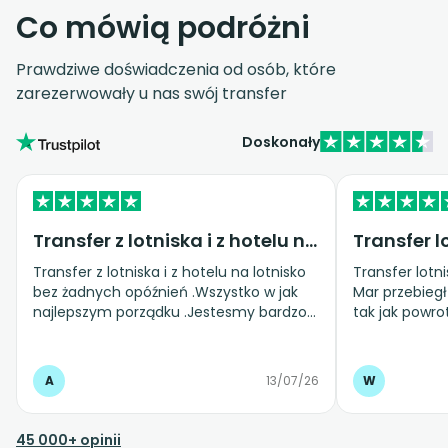
Co mówią podróżni
Prawdziwe doświadczenia od osób, które
zarezerwowały u nas swój transfer
Doskonały
Transfer z lotniska i z hotelu na…
Transfer z lotniska i z hotelu na lotnisko
Transfer lotn
bez żadnych opóźnień .Wszystko w jak
Mar przebiegł bez żadnych problemów
najlepszym porządku .Jestesmy bardzo
tak jak powro
zadowoleni .
ranem poleca
kontakt
A
13/07/26
W
45 000+ opinii