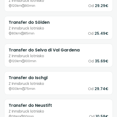
Z Innsbruck lotnisko
Od
29.29€
120km
90min
Transfer do Sölden
Z Innsbruck lotnisko
Od
25.49€
80km
85min
Transfer do Selva di Val Gardena
Z Innsbruck lotnisko
Od
35.69€
120km
100min
Transfer do Ischgl
Z Innsbruck lotnisko
Od
29.74€
100km
75min
Transfer do Neustift
Z Innsbruck lotnisko
Od
10.58€
26km
30min