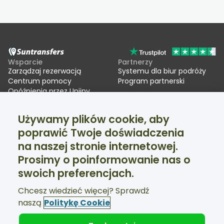
Wsparcie
Partnerzy
Zarządzaj rezerwacją
Systemu dla biur podróży
Centrum pomocy
Program partnerski
Opóźnienia przez Unijny
System Wjazdu/Wyjazdu
(EES)
Używamy plików cookie, aby
poprawić Twoje doświadczenia
Suntransfers
Media społecznościowe
na naszej stronie internetowej.
O firmie
Facebook
Opinie
Twitter
Prosimy o poinformowanie nas o
Transfery narciarskie
swoich preferencjach.
Wsparcie dostępne 24/7
Chcesz wiedzieć więcej? Sprawdź
naszą
Politykę Cookie