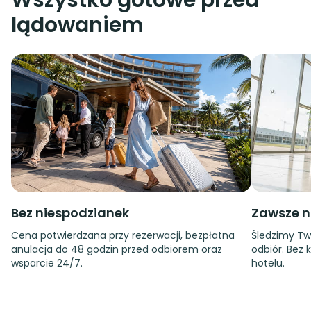
Wszystko gotowe przed
lądowaniem
Bez niespodzianek
Zawsze n
Cena potwierdzana przy rezerwacji, bezpłatna
Śledzimy Tw
anulacja do 48 godzin przed odbiorem oraz
odbiór. Bez 
wsparcie 24/7.
hotelu.