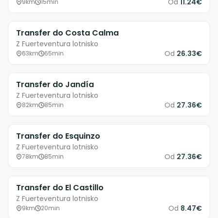
Od
11.24€
9km
15min
Transfer do Costa Calma
Z Fuerteventura lotnisko
Od
26.33€
63km
65min
Transfer do Jandía
Z Fuerteventura lotnisko
Od
27.36€
82km
85min
Transfer do Esquinzo
Z Fuerteventura lotnisko
Od
27.36€
78km
85min
Transfer do El Castillo
Z Fuerteventura lotnisko
Od
8.47€
9km
20min