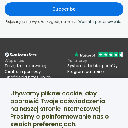
Subscribe
Rejestrując się, wyrażasz zgodę na nasze
Warunki i postanowienia
.
Wsparcie
Partnerzy
Zarządzaj rezerwacją
Systemu dla biur podróży
Centrum pomocy
Program partnerski
Opóźnienia przez Unijny
System Wjazdu/Wyjazdu
(EES)
Używamy plików cookie, aby
poprawić Twoje doświadczenia
Suntransfers
Media społecznościowe
na naszej stronie internetowej.
O firmie
Facebook
Opinie
Twitter
Prosimy o poinformowanie nas o
Transfery narciarskie
swoich preferencjach.
Wsparcie dostępne 24/7