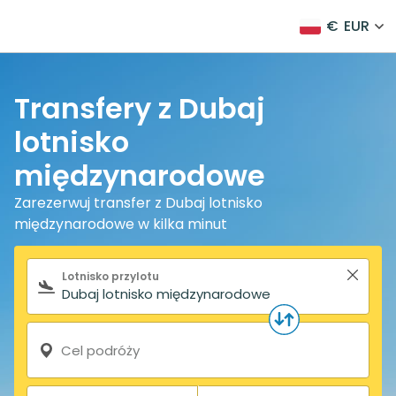
€
EUR
Transfery z Dubaj
lotnisko
międzynarodowe
Zarezerwuj transfer z Dubaj lotnisko
międzynarodowe w kilka minut
Formularz wyszukiwania
Lotnisko przylotu
Cel podróży