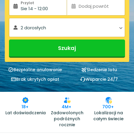
Przylot
Dodaj powrót
Sie 14 - 12:00
2 dorosłych
Szukaj
Bezpłatne anulowanie
Śledzenie lotu
Brak ukrytych opłat
Wsparcie 24/7
18+
4M+
700+
Lat doświadczenia
Zadowolonych
Lokalizacji na
podróżnych
całym świecie
rocznie