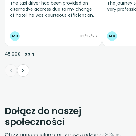
The taxi driver had been provided an
The journey t
alternative address due to my change
very professio
of hotel, he was courteous efficient and
proactive in letting me know the change
had been acknowledged and actioned
even though I knew it could cause
MH
02/27/26
MG
problems. Never asked for extra to cover
the extra distance which because he
was so brilliant I was happy to give more
45 000+ opinii
for journey. Recommended this service.
Dołącz do naszej
społeczności
Otrzymuj specjalne oferty i oszczędzaj do 20% na