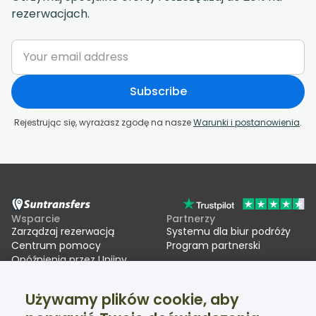
rezerwacjach.
Subscribe
Rejestrując się, wyrażasz zgodę na nasze
Warunki i postanowienia
.
Wsparcie
Partnerzy
Zarządzaj rezerwacją
Systemu dla biur podróży
Centrum pomocy
Program partnerski
Opóźnienia przez Unijny
System Wjazdu/Wyjazdu
(EES)
Używamy plików cookie, aby