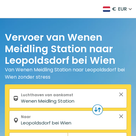
€
EUR
Vervoer van Wenen
Meidling Station naar
Leopoldsdorf bei Wien
Van Wenen Meidling Station naar Leopoldsdorf bei
Wien zonder stress
Zoekformulier
Luchthaven van aankomst
Naar