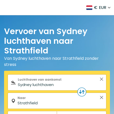
€
EUR
Vervoer van Sydney
luchthaven naar
Strathfield
Van Sydney luchthaven naar Strathfield zonder
stress
Zoekformulier
Luchthaven van aankomst
Naar