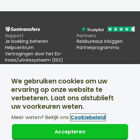
Support
Partners
Je boeking beheren
Reisbureaus inloggen
Helpcentrum
Partnerprogramma
Vertragingen door het EU-
inreis/uitreissysteem (EES)
Suntransfers
Sociale media
We gebruiken cookies om uw
Over ons
Facebook
Beoordelingen
Twitter
ervaring op onze website te
Skitransfers
verbeteren. Laat ons alstublieft
Support 24/7 beschikbaar
uw voorkeuren weten.
Meer weten? Bekijk ons
Cookiebeleid
Accepteren
© Suntransfers.com 2026