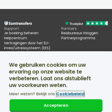
Support
Partners
Je boeking beheren
Reisbureaus inloggen
Helpcentrum
Partnerprogramma
Vertragingen door het EU-
inreis/uitreissysteem (EES)
Suntransfers
Sociale media
We gebruiken cookies om uw
Over ons
Facebook
Beoordelingen
Twitter
ervaring op onze website te
Skitransfers
verbeteren. Laat ons alstublieft
Support 24/7 beschikbaar
uw voorkeuren weten.
Meer weten? Bekijk ons
Cookiebeleid
Accepteren
© Suntransfers.com 2026