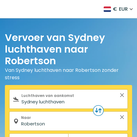
€
EUR
Vervoer van Sydney
luchthaven naar
Robertson
Van Sydney luchthaven naar Robertson zonder
stress
Zoekformulier
Luchthaven van aankomst
Naar