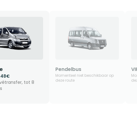
je
Pendelbus
VI
Momenteel niet beschikbaar op
Mo
.48€
deze route
dez
vétransfer, tot 8
s