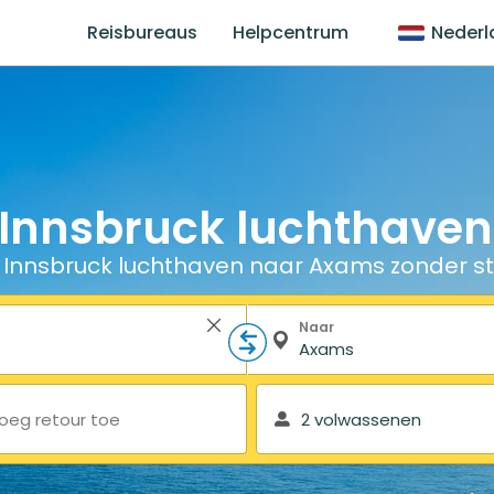
Reisbureaus
Helpcentrum
Nederl
 Innsbruck luchthave
 Innsbruck luchthaven naar Axams zonder st
Naar
oeg retour toe
2 volwassenen