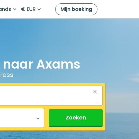
ands
€ EUR
Mijn boeking
n naar Axams
ress
Zoeken