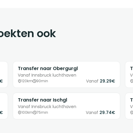
boekten ook
Transfer naar Obergurgl
T
Vanaf Innsbruck luchthaven
V
8€
Vanaf
29.29€
120km
90min
Transfer naar Ischgl
T
Vanaf Innsbruck luchthaven
V
9€
Vanaf
29.74€
100km
75min