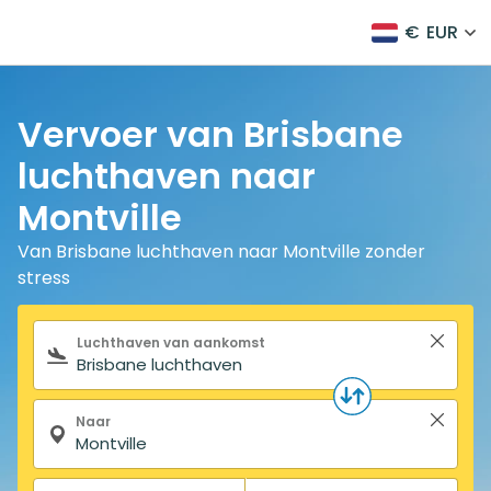
€
EUR
Vervoer van Brisbane
luchthaven naar
Montville
Van Brisbane luchthaven naar Montville zonder
stress
Zoekformulier
Luchthaven van aankomst
Naar