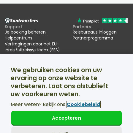
Support
Partners
Je boeking beheren
Reisbureaus inloggen
Helpcentrum
Partnerprogramma
Vertragingen door het EU-
inreis/uitreissysteem (EES)
Suntransfers
Sociale media
We gebruiken cookies om uw
Over ons
Facebook
Beoordelingen
Twitter
ervaring op onze website te
Skitransfers
verbeteren. Laat ons alstublieft
Support 24/7 beschikbaar
uw voorkeuren weten.
Meer weten? Bekijk ons
Cookiebeleid
Accepteren
© Suntransfers.com 2026
Algemene voorwaarden
Privacybeleid