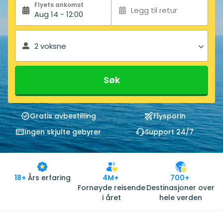
Flyets ankomst
Legg til retur
Aug 14 - 12:00
2 voksne
Søk
Gratis avbestilling
Flysporin
Ingen skjulte gebyrer
Support 24/7
18+
Års erfaring
4M+
700+
Fornøyde reisende
Destinasjoner over
i året
hele verden