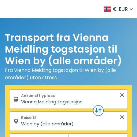
€
EUR
Transport fra Vienna
Meidling togstasjon til
Wien by (alle områder)
Fra Vienna Meidling togstasjon til Wien by (alle
områder) uten stress
Søkeskjema
Ankomstflyplass
Reise til