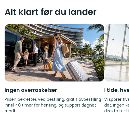
Alt klart før du lander
Ingen overraskelser
I tide, h
Prisen bekreftes ved bestilling, gratis avbestilling
Vi sporer fl
inntil 48 timer før henting, og support døgnet
det. Ingen k
rundt.
direkte tur t