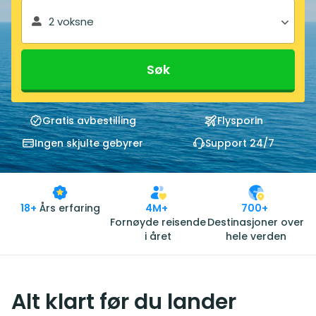
2 voksne
Søk
Gratis avbestilling
Flysporin
Ingen skjulte gebyrer
Support 24/7
18+
Års erfaring
4M+
700+
Fornøyde reisende
Destinasjoner over
i året
hele verden
Alt klart før du lander