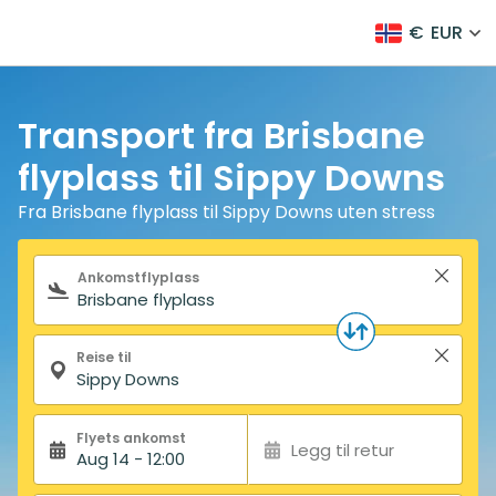
€
EUR
Transport fra Brisbane
flyplass til Sippy Downs
Fra Brisbane flyplass til Sippy Downs uten stress
Søkeskjema
Ankomstflyplass
Reise til
Flyets ankomst
Legg til retur
Aug 14 - 12:00