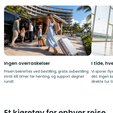
Ingen overraskelser
I tide, h
Prisen bekreftes ved bestilling, gratis avbestilling
Vi sporer fl
inntil 48 timer før henting, og support døgnet
det. Ingen k
rundt.
direkte tur t
Et kjøretøy for enhver reise