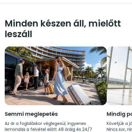
Minden készen áll, mielőtt
leszáll
Semmi meglepetés
Mindig p
Az ár a foglaláskor véglegesül, ingyenes
Követjük a já
lemondás a felvétel előtt 48 óráig és 24/7
Nincs sor, n