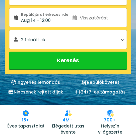
Repülőjárat érkezési ideje:
Visszatérést
Aug 14 - 12:00
2 felnőttek
Keresés
Ingyenes lemondás
Repülőkövetés
Nincsenek rejtett díjak
24/7-es támogatás
18+
4M+
700+
Éves tapasztalat
Elégedett utas
Helyszín
évente
világszerte