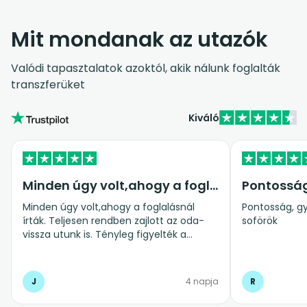
Mit mondanak az utazók
Valódi tapasztalatok azoktól, akik nálunk foglalták
transzferüket
Kiváló
Minden úgy volt,ahogy a foglalásnál…
Pontossá
Minden úgy volt,ahogy a foglalásnál
Pontosság, gy
írták. Teljesen rendben zajlott az oda-
soförök
vissza utunk is. Tényleg figyelték a
repülő késést is.Abszolút ajánlom
mindenkinek.
J
4 napja
R