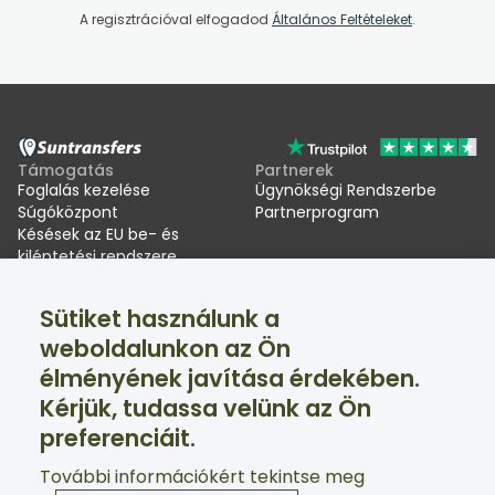
A regisztrációval elfogadod
Általános Feltételeket
.
Támogatás
Partnerek
Foglalás kezelése
Ügynökségi Rendszerbe
Súgóközpont
Partnerprogram
Késések az EU be- és
kiléptetési rendszere
(EES) miatt
Sütiket használunk a
Suntransfers
Közösségi oldalak
weboldalunkon az Ön
Rólunk
Facebook
élményének javítása érdekében.
Értékelések
Twitter
Sítranszferek
Kérjük, tudassa velünk az Ön
Támogatás a nap 24 órájában, a hét minden napján
preferenciáit.
elérhető
További információkért tekintse meg