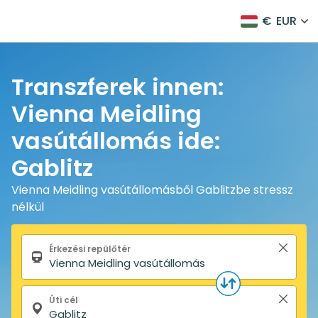
€
EUR
Transzferek innen:
Vienna Meidling
vasútállomás ide:
Gablitz
Vienna Meidling vasútállomásből Gablitzbe stressz
nélkül
Keresőűrlap
Érkezési repülőtér
Úti cél