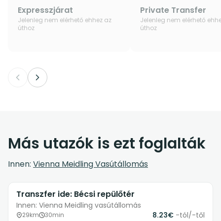
Expresszjárat
Private Transfer
Jelenleg nem elérhető ehhez az
Jelenleg nem elérhető ehh
úthoz
úthoz
Más utazók is ezt foglalták
Innen:
Vienna Meidling Vasútállomás
Transzfer ide: Bécsi repülőtér
Innen: Vienna Meidling vasútállomás
8.23€
-tól/-től
29km
30min