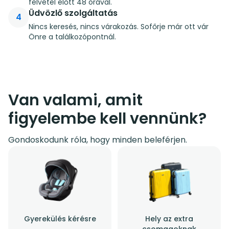
felvétel előtt 48 órával.
Üdvözlő szolgáltatás
4
Nincs keresés, nincs várakozás. Sofőrje már ott vár
Önre a találkozópontnál.
Van valami, amit
figyelembe kell vennünk?
Gondoskodunk róla, hogy minden beleférjen.
Gyerekülés kérésre
Hely az extra
csomagoknak