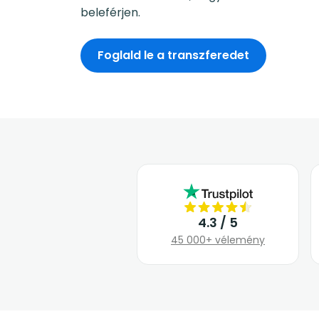
beleférjen.
Foglald le a transzferedet
4.3 / 5
45 000+ vélemény