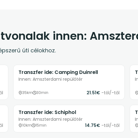
tvonalak innen: Amszter
pszerű úti célokhoz.
Transzfer ide: Camping Duinrell
T
Innen: Amszterdami repülőtér
I
ől
21.51€
-tól/-től
35km
30min
Transzfer ide: Schiphol
T
Innen: Amszterdami repülőtér
I
ől
14.75€
-tól/-től
10km
15min