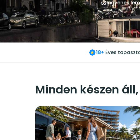
Ingyenes le
18+
Éves tapaszta
Minden készen áll, 