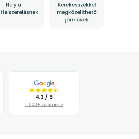
Hely a
Kerekesszékkel
tfelszerelésnek
megközelíthető
járművek
4.3 / 5
11 000+ vélemény