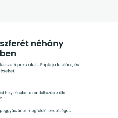
nszferét néhány
sben
sze 5 perc alatt. Foglalja le előre, és
téseket.
ási helyszíneket a rendelkezésre álló
z.
s poggyászának megfelelő lehetőséget.