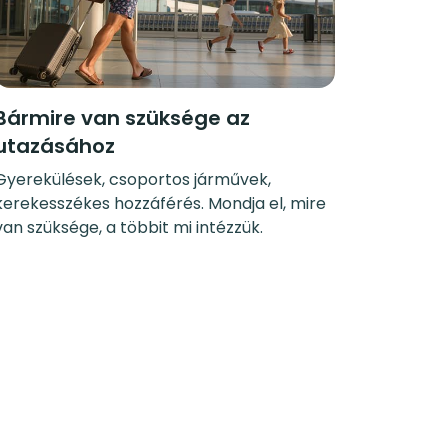
Bármire van szüksége az
utazásához
Gyerekülések, csoportos járművek,
kerekesszékes hozzáférés. Mondja el, mire
van szüksége, a többit mi intézzük.