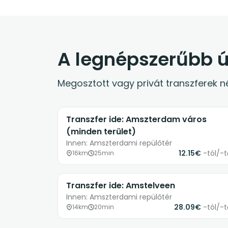
A legnépszerűbb ú
Megosztott vagy privát transzferek né
Transzfer ide: Amszterdam város
(minden terület)
Innen: Amszterdami repülőtér
12.15€
-tól/-t
16km
25min
Transzfer ide: Amstelveen
Innen: Amszterdami repülőtér
28.09€
-tól/-t
14km
20min