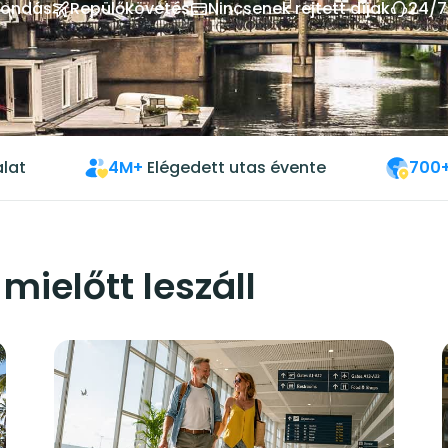
mondás
Repülőkövetés
Nincsenek rejtett díjak
24/7
lat
4M+
Elégedett utas évente
700
mielőtt leszáll