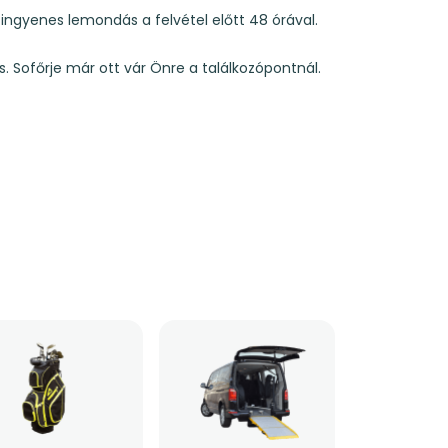
és ingyenes lemondás a felvétel előtt 48 órával.
s. Sofőrje már ott vár Önre a találkozópontnál.