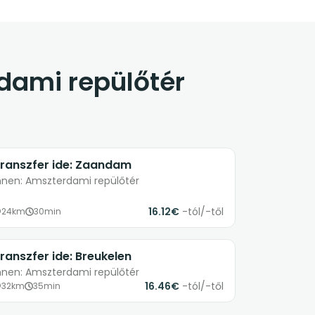
dami repülőtér
ranszfer ide: Zaandam
nnen: Amszterdami repülőtér
16.12€
-tól/-től
24km
30min
ranszfer ide: Breukelen
nnen: Amszterdami repülőtér
16.46€
-tól/-től
32km
35min