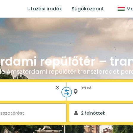
Utazási irodák
Súgóközpont
Ma
dami repülőtér – tra
 le Amszterdami repülőtér transzferedet perc
Úti cél
isszatérést
2 felnőttek