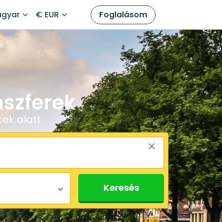
gyar
€ EUR
Foglalásom
nszferek
ek alatt
Keresés