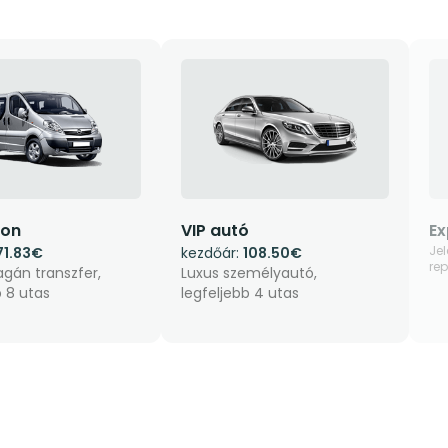
gon
VIP autó
Ex
Je
71.83€
kezdőár:
108.50€
rep
gán transzfer,
Luxus személyautó,
b 8 utas
legfeljebb 4 utas