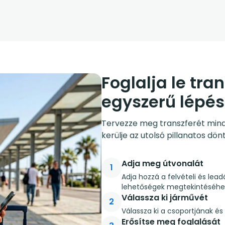
Foglalja le tra
egyszerű lépé
Tervezze meg transzferét mindös
kerülje az utolsó pillanatos dön
Adja meg útvonalát
1
Adja hozzá a felvételi és lead
lehetőségek megtekintéséhe
Válassza ki járművét
2
Válassza ki a csoportjának é
Erősítse meg foglalását