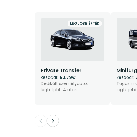
LEGJOBB ÉRTÉK
Private Transfer
Minifur
kezdőár:
63.79€
kezdőár:
Dedikált személyautó,
Tágas ma
legfeljebb 4 utas
legfeljeb