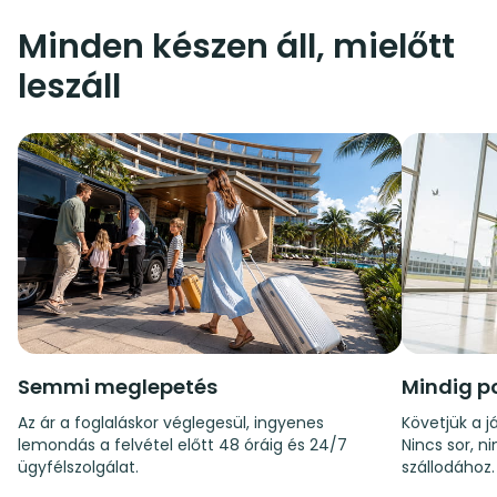
Minden készen áll, mielőtt
leszáll
Semmi meglepetés
Mindig p
Az ár a foglaláskor véglegesül, ingyenes
Követjük a já
lemondás a felvétel előtt 48 óráig és 24/7
Nincs sor, n
ügyfélszolgálat.
szállodához.