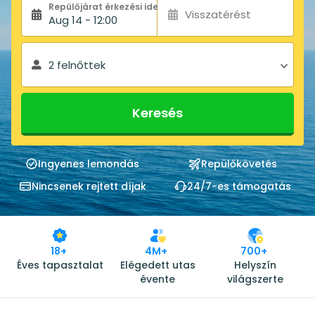
Repülőjárat érkezési ideje:
Visszatérést
Aug 14 - 12:00
2 felnőttek
Keresés
Ingyenes lemondás
Repülőkövetés
Nincsenek rejtett díjak
24/7-es támogatás
18+
4M+
700+
Éves tapasztalat
Elégedett utas
Helyszín
évente
világszerte