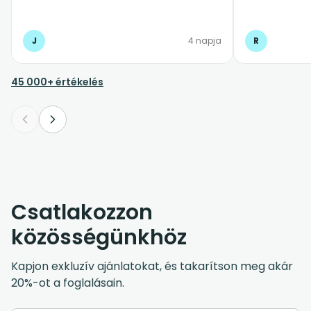
repülő késést is.Abszolút ajánlom
mindenkinek.
J
4 napja
R
45 000+ értékelés
Csatlakozzon
közösségünkhöz
Kapjon exkluzív ajánlatokat, és takarítson meg akár
20%-ot a foglalásain.