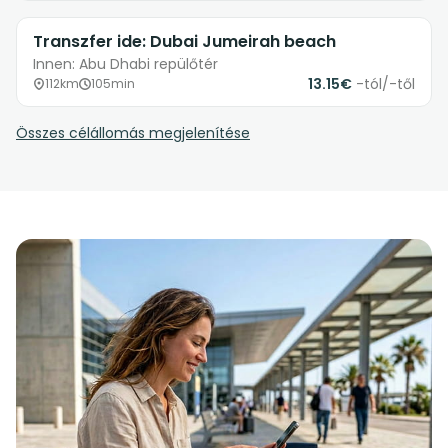
Transzfer ide: Dubai Jumeirah beach
Innen: Abu Dhabi repülőtér
13.15€
-tól/-től
112km
105min
Összes célállomás megjelenítése