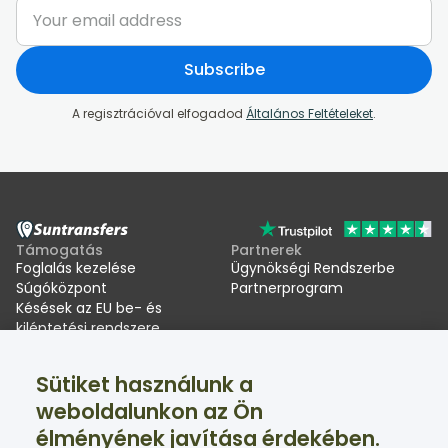
Subscribe
A regisztrációval elfogadod
Általános Feltételeket
.
Támogatás
Partnerek
Foglalás kezelése
Ügynökségi Rendszerbe
Súgóközpont
Partnerprogram
Késések az EU be- és
kiléptetési rendszere
(EES) miatt
Sütiket használunk a
Suntransfers
Közösségi oldalak
weboldalunkon az Ön
Rólunk
Facebook
élményének javítása érdekében.
Értékelések
Twitter