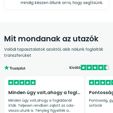
mindig készen állunk arra, hogy segítsünk.
Mit mondanak az utazók
Valódi tapasztalatok azoktól, akik nálunk foglalták
transzferüket
Kiváló
Minden úgy volt,ahogy a foglalásnál…
Pontossá
Minden úgy volt,ahogy a foglalásnál
Pontosság, gy
írták. Teljesen rendben zajlott az oda-
soförök
vissza utunk is. Tényleg figyelték a