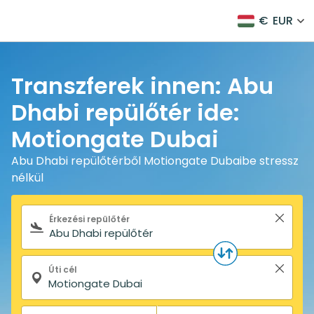
€
EUR
Transzferek innen: Abu
Dhabi repülőtér ide:
Motiongate Dubai
Abu Dhabi repülőtérből Motiongate Dubaibe stressz
nélkül
Keresőűrlap
Érkezési repülőtér
Úti cél