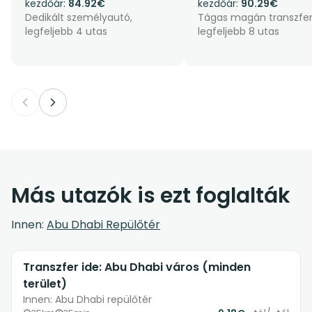
kezdőár:
84.92€
kezdőár:
90.29€
Dedikált személyautó,
Tágas magán transzfer
legfeljebb 4 utas
legfeljebb 8 utas
Más utazók is ezt foglalták
Innen:
Abu Dhabi Repülőtér
Transzfer ide: Abu Dhabi város (minden
terület)
Innen: Abu Dhabi repülőtér