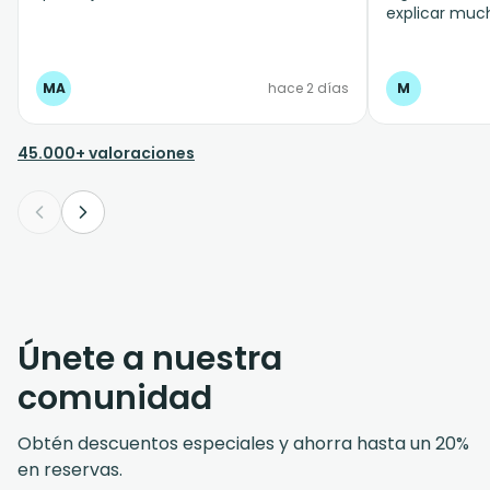
explicar muc
necesitábamo
Hotel que est
para salir al 
MA
hace 2 días
M
Cuando hablé
dijeron que l
página web, 
45.000+ valoraciones
tenía que pon
(inventada),
día, 2 horas 
recalcula. Me
necesitaban c
llevarme al H
o no podían p
aeropuerto. C
pendiente de
Únete a nuestra
eso y no de l
recogían, por
comunidad
en la web. Y
hablado con e
Obtén descuentos especiales y ahorra hasta un 20%
comentarios e
en reservas.
unos días ant