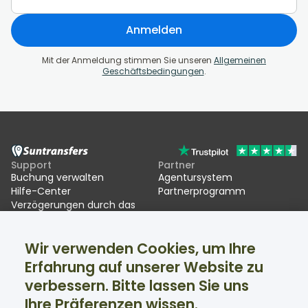
Anmelden
Mit der Anmeldung stimmen Sie unseren
Allgemeinen
Geschäftsbedingungen
.
Support
Partner
Buchung verwalten
Agentursystem
Hilfe-Center
Partnerprogramm
Verzögerungen durch das
EU Entry/Exit System (EES)
Wir verwenden Cookies, um Ihre
Suntransfers
Soziale Medien
Erfahrung auf unserer Website zu
Über uns
Facebook
Bewertungen
Twitter
verbessern. Bitte lassen Sie uns
Skitransfers
Ihre Präferenzen wissen.
Support rund um die Uhr verfügbar