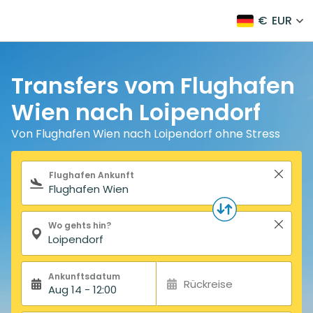
€
EUR
Transfers vom Flughafen
Wien nach Loipendorf
Von Flughafen Wien nach Loipendorf ohne Stress
Suchformular
Flughafen Ankunft
Wo gehts hin?
Ankunftsdatum
Rückreise
Aug 14 - 12:00