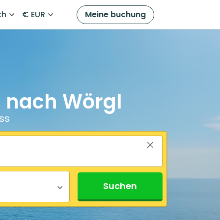
ch
€ EUR
Meine buchung
g nach Wörgl
ss
Suchen