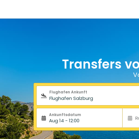
Transfers v
V
Suchformular
Flughafen Ankunft
Ankunftsdatum
R
Aug 14 - 12:00