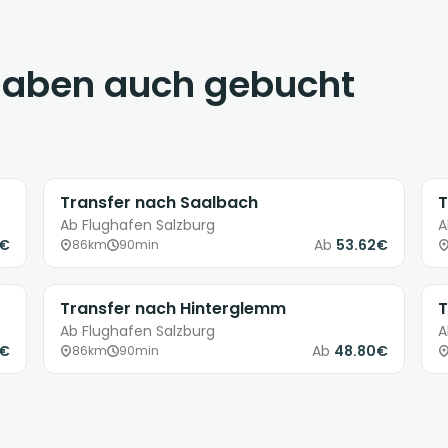
haben auch gebucht
Transfer nach Saalbach
T
Ab Flughafen Salzburg
A
1€
Ab
53.62€
86km
90min
Transfer nach Hinterglemm
T
Ab Flughafen Salzburg
A
8€
Ab
48.80€
86km
90min