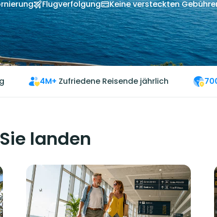
rnierung
Flugverfolgung
Keine versteckten Gebühre
g
4M+
Zufriedene Reisende jährlich
70
 Sie landen