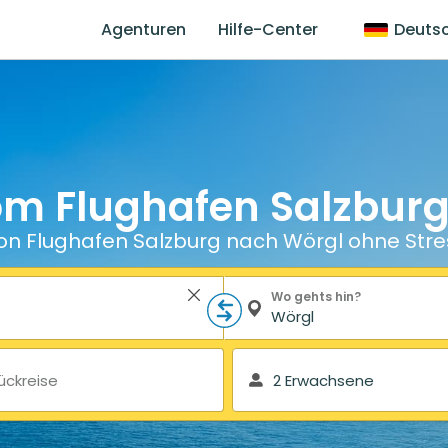
Agenturen
Hilfe-Center
Deuts
om Flughafen Salzbur
on Flughafen Salzburg nach Wörgl ohne Stre
Wo gehts hin?
ückreise
2 Erwachsene