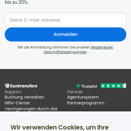
bis zu 20%.
Anmelden
Mit der Anmeldung stimmen Sie unseren
Allgemeinen
Geschäftsbedingungen
.
Support
Partner
Buchung verwalten
Agentursystem
Hilfe-Center
Partnerprogramm
Verzögerungen durch das
EU Entry/Exit System (EES)
Wir verwenden Cookies, um Ihre
Suntransfers
Soziale Medien