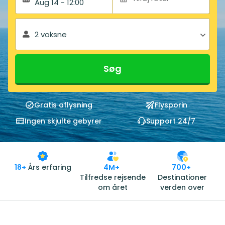
Aug 14 - 12:00
2 voksne
Søg
Gratis aflysning
Flysporin
Ingen skjulte gebyrer
Support 24/7
18+
Års erfaring
4M+
700+
Tilfredse rejsende
Destinationer
om året
verden over