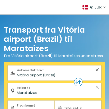
€
EUR
Transport fra Vitória
airport (Brazil) til
Marataízes
Fra Vitória airport (Brazil) til Marataízes uden stress
Søgeformular
Ankomstlufthavn
Rejser til
Flyankomst
Tilføj retur