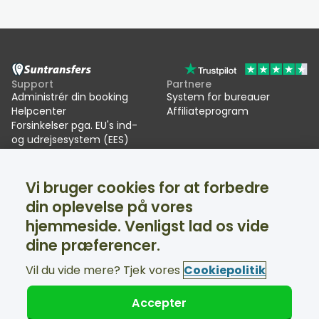
Support
Partnere
Administrér din booking
System for bureauer
Helpcenter
Affiliateprogram
Forsinkelser pga. EU's ind-
og udrejsesystem (EES)
Suntransfers
Sociale medier
Vi bruger cookies for at forbedre
Om os
Facebook
Anmeldelser
Twitter
din oplevelse på vores
Transport til skiferien
hjemmeside. Venligst lad os vide
Support tilgængelig 24/7
dine præferencer.
Vil du vide mere? Tjek vores
Cookiepolitik
Accepter
© Suntransfers.com 2026