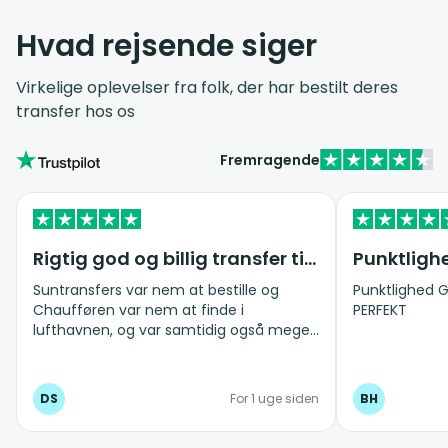
Hvad rejsende siger
Virkelige oplevelser fra folk, der har bestilt deres
transfer hos os
Fremragende
Rigtig god og billig transfer til og fra lufthavnen
Punktligh
Suntransfers var nem at bestille og
Punktlighed G
Chaufføren var nem at finde i
PERFEKT
lufthavnen, og var samtidig også meget
venlig og hjælpsom. Ligeledes ved
afgang fra hotellet til lufthavnen, kom
chaufføren til tiden. Vi bestiller gerne
DS
For 1 uge siden
BH
Suntransfers igen næste gang vi
kommer til Kreta :-)