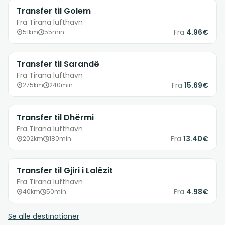
Transfer til Golem
Fra Tirana lufthavn
Fra
4.96€
51km
55min
Transfer til Sarandë
Fra Tirana lufthavn
Fra
15.69€
275km
240min
Transfer til Dhërmi
Fra Tirana lufthavn
Fra
13.40€
202km
180min
Transfer til Gjiri i Lalëzit
Fra Tirana lufthavn
Fra
4.98€
40km
50min
Se alle destinationer