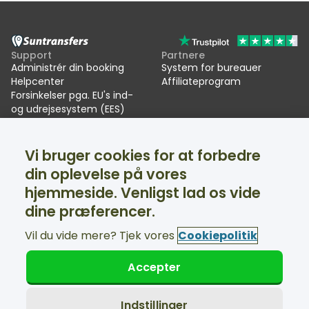
Support
Partnere
Administrér din booking
System for bureauer
Helpcenter
Affiliateprogram
Forsinkelser pga. EU's ind-
og udrejsesystem (EES)
Suntransfers
Sociale medier
Vi bruger cookies for at forbedre
Om os
Facebook
Anmeldelser
Twitter
din oplevelse på vores
Transport til skiferien
hjemmeside. Venligst lad os vide
Support tilgængelig 24/7
dine præferencer.
Vil du vide mere? Tjek vores
Cookiepolitik
Accepter
© Suntransfers.com 2026
Handelsbetingelser
Privatlivspolitik
Indstillinger