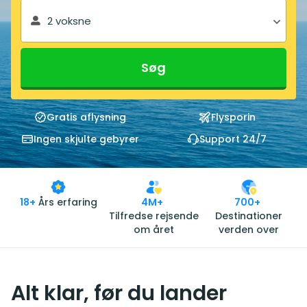
2 voksne
Søg
Gratis aflysning
Flysporin
Ingen skjulte gebyrer
Support 24/7
18+
Års erfaring
4M+
700+
Tilfredse rejsende
Destinationer
om året
verden over
Alt klar, før du lander