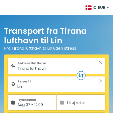
€
EUR
Transport fra Tirana
lufthavn til Lin
Fra Tirana lufthavn til Lin uden stress
Søgeformular
Ankomstlufthavn
Rejser til
Flyankomst
Tilføj retur
Aug 07 - 12:00