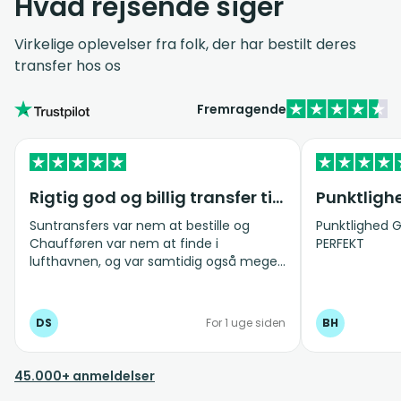
Hvad rejsende siger
Virkelige oplevelser fra folk, der har bestilt deres
transfer hos os
Fremragende
Rigtig god og billig transfer til og fra lufthavnen
Punktligh
Suntransfers var nem at bestille og
Punktlighed G
Chaufføren var nem at finde i
PERFEKT
lufthavnen, og var samtidig også meget
venlig og hjælpsom. Ligeledes ved
afgang fra hotellet til lufthavnen, kom
chaufføren til tiden. Vi bestiller gerne
DS
For 1 uge siden
BH
Suntransfers igen næste gang vi
kommer til Kreta :-)
45.000+ anmeldelser