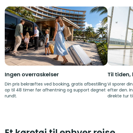
Ingen overraskelser
Til tiden
Din pris bekræftes ved booking, gratis afbestilling
Vi sporer di
op til 48 timer før afhentning og support døgnet
efter den. I
rundt.
direkte tur t
Et køretøj til enhver rejse