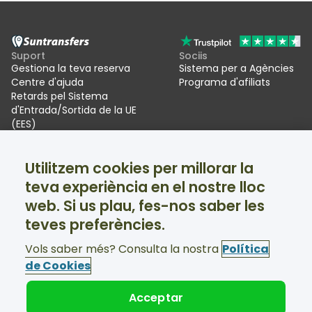
Suport
Sociis
Gestiona la teva reserva
Sistema per a Agències
Centre d'ajuda
Programa d'afiliats
Retards pel Sistema
d'Entrada/Sortida de la UE
(EES)
Suntransfers
Xarxes socials
Utilitzem cookies per millorar la
Qui som
Facebook
teva experiència en el nostre lloc
Ressenyes
Twitter
Trasllats per a estacions
web. Si us plau, fes-nos saber les
d'esquí
teves preferències.
Suport disponible 24/7
Vols saber més? Consulta la nostra
Política
de Cookies
Acceptar
© Suntransfers.com 2026