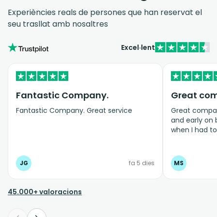
Experiències reals de persones que han reservat el
seu trasllat amb nosaltres
Excel·lent
Fantastic Company.
Great co
Fantastic Company. Great service
Great company
and early on
when I had t
bookings even
JG
fa 5 dies
MS
45.000+ valoracions