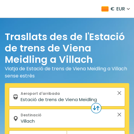
€
EUR
Trasllats des de l'Estació
de trens de Viena
Meidling a Villach
Viatja de Estació de trens de Viena Meidling a Villach
sense estrès
Formulari de cerca
Aeroport d'arribada
Destinació