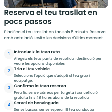
Reserva el teu trasllat en
pocs passos
Planifica el teu trasllat en tan sols 5 minuts. Reserva
amb antelació i evita les decisions d'últim moment.
Introdueix la teva ruta
1
Afegeix els teus punts de recollida i destinació per
veure les opcions disponibles.
Tria el teu vehicle
2
Selecciona l'opció que s'adapti al teu grup i
equipatge.
Confirma la teva reserva
3
Preu fix, sense càrrecs per targeta i cancel·lació
gratuïta fins 48 hores abans de la recollida.
Servei de benvinguda
4
Sense buscar, sense esperar. El teu conductor