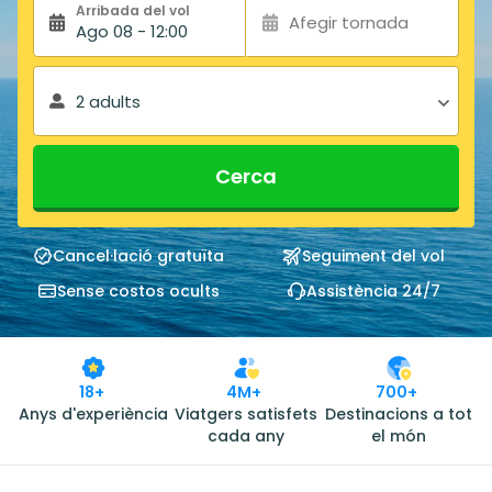
Arribada del vol
Afegir tornada
Ago 08 - 12:00
2 adults
Cerca
Cancel·lació gratuïta
Seguiment del vol
Sense costos ocults
Assistència 24/7
18+
4M+
700+
Anys d'experiència
Viatgers satisfets
Destinacions a tot
cada any
el món