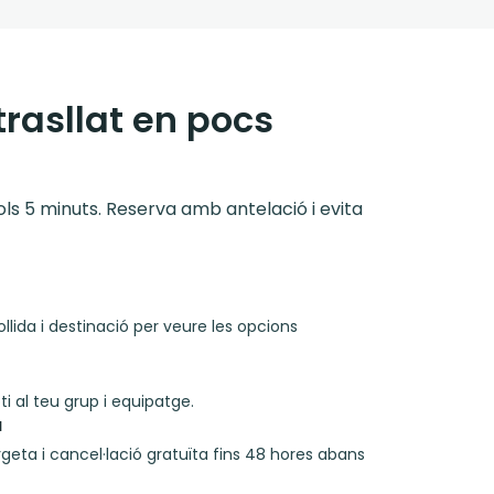
trasllat en pocs
 sols 5 minuts. Reserva amb antelació i evita
llida i destinació per veure les opcions
i al teu grup i equipatge.
a
rgeta i cancel·lació gratuïta fins 48 hores abans