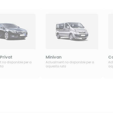
 Privat
Minivan
Co
 no disponible per a
Actualment no disponible per a
Ac
uta
aquesta ruta
aq