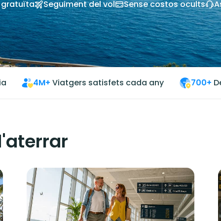
 gratuïta
Seguiment del vol
Sense costos ocults
A
ia
4M+
Viatgers satisfets cada any
700+
D
'aterrar