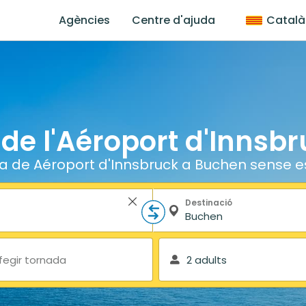
Agències
Centre d'ajuda
Català
 de l'Aéroport d'Inns
ja de Aéroport d'Innsbruck a Buchen sense e
Destinació
fegir tornada
2 adults