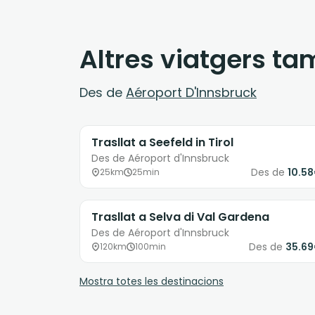
Altres viatgers t
Des de
Aéroport D'Innsbruck
Trasllat a Seefeld in Tirol
Des de Aéroport d'Innsbruck
Des de
10.5
25km
25min
Trasllat a Selva di Val Gardena
Des de Aéroport d'Innsbruck
Des de
35.6
120km
100min
Mostra totes les destinacions