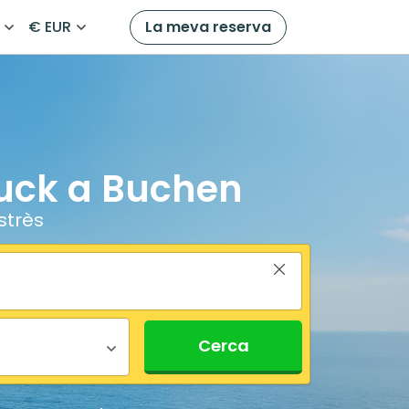
€ EUR
La meva reserva
bruck a Buchen
strès
Cerca