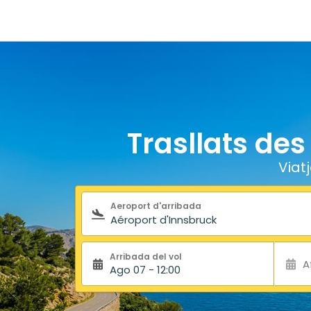
Trasllats des
Viat
Formulari de cerca
Aeroport d'arribada
Arribada del vol
A
Ago 07 - 12:00