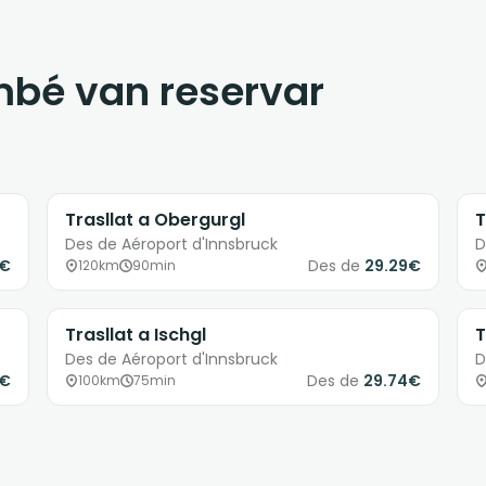
ambé van reservar
Trasllat a Obergurgl
T
Des de Aéroport d'Innsbruck
D
8€
Des de
29.29€
120km
90min
Trasllat a Ischgl
T
Des de Aéroport d'Innsbruck
D
9€
Des de
29.74€
100km
75min