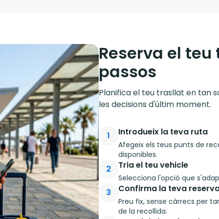
Reserva el teu 
passos
Planifica el teu trasllat en tan
les decisions d'últim moment.
Introdueix la teva ruta
1
Afegeix els teus punts de reco
disponibles.
Tria el teu vehicle
2
Selecciona l'opció que s'adapt
Confirma la teva reserv
3
Preu fix, sense càrrecs per ta
de la recollida.