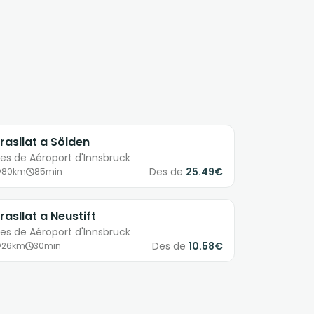
rasllat a Sölden
es de Aéroport d'Innsbruck
Des de
25.49€
80km
85min
rasllat a Neustift
es de Aéroport d'Innsbruck
Des de
10.58€
26km
30min