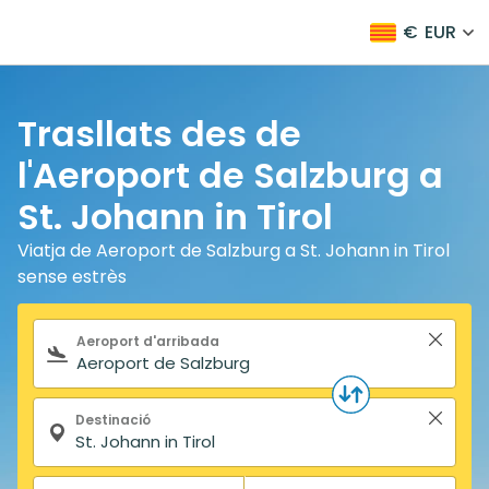
€
EUR
Trasllats des de
l'Aeroport de Salzburg a
St. Johann in Tirol
Viatja de Aeroport de Salzburg a St. Johann in Tirol
sense estrès
Formulari de cerca
Aeroport d'arribada
Destinació