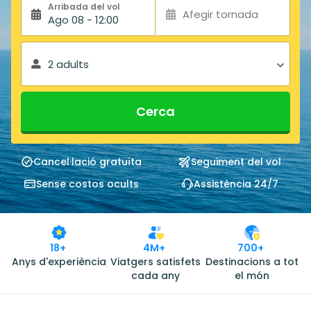
Arribada del vol
Afegir tornada
Ago 08 - 12:00
2 adults
Cerca
Cancel·lació gratuïta
Seguiment del vol
Sense costos ocults
Assistència 24/7
18+
4M+
700+
Anys d'experiència
Viatgers satisfets
Destinacions a tot
cada any
el món