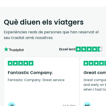
Què diuen els viatgers
Experiències reals de persones que han reservat el
seu trasllat amb nosaltres
Excel·lent
Fantastic Company.
Great co
Fantastic Company. Great service
Great company
and early on
when I had t
bookings even
JG
fa 6 dies
MS