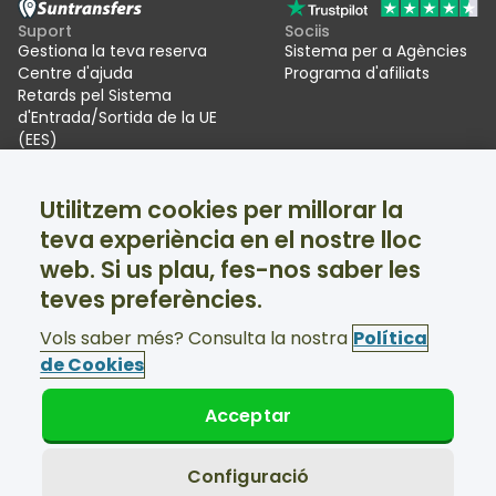
Suport
Sociis
Gestiona la teva reserva
Sistema per a Agències
Centre d'ajuda
Programa d'afiliats
Retards pel Sistema
d'Entrada/Sortida de la UE
(EES)
Suntransfers
Xarxes socials
Utilitzem cookies per millorar la
Qui som
Facebook
teva experiència en el nostre lloc
Ressenyes
Twitter
Trasllats per a estacions
web. Si us plau, fes-nos saber les
d'esquí
teves preferències.
Suport disponible 24/7
Vols saber més? Consulta la nostra
Política
de Cookies
Acceptar
© Suntransfers.com 2026
Condicions
Política de privacitat
Configuració
Política de Cookies