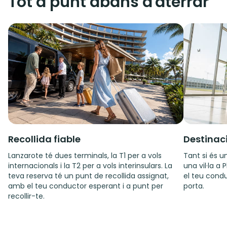
Tot a punt abans d'aterrar
Recollida fiable
Destinac
Lanzarote té dues terminals, la T1 per a vols
Tant si és 
internacionals i la T2 per a vols interinsulars. La
una vil·la a 
teva reserva té un punt de recollida assignat,
el teu condu
amb el teu conductor esperant i a punt per
porta.
recollir-te.