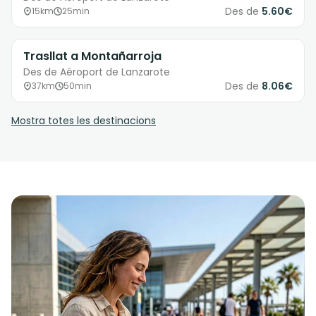
Des de
5.60€
15km
25min
Trasllat a Montañarroja
Des de Aéroport de Lanzarote
Des de
8.06€
37km
50min
Mostra totes les destinacions