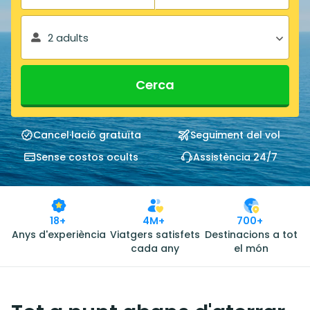
2 adults
Cerca
Cancel·lació gratuïta
Seguiment del vol
Sense costos ocults
Assistència 24/7
18+
4M+
700+
Anys d'experiència
Viatgers satisfets
Destinacions a tot
cada any
el món