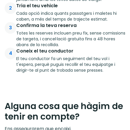
Tria el teu vehicle
2
Cada opció indica quants passatgers i maletes hi
caben, a més del temps de trajecte estimat.
Confirma la teva reserva
3
Totes les reserves inclouen preu fix, sense comissions
de targeta, i cancel·lació gratuïta fins a 48 hores
abans de la recollida.
Coneix el teu conductor
4
El teu conductor fa un seguiment del teu vol i
t'espera, perquè puguis recollir el teu equipatge i
dirigir-te al punt de trobada sense presses.
Alguna cosa que hàgim de
tenir en compte?
Ens assegurarem que encaixi.