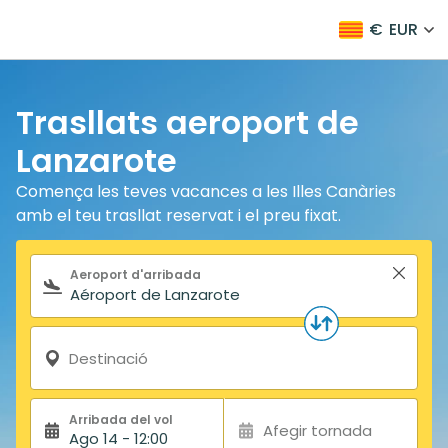
€
EUR
Trasllats aeroport de
Lanzarote
Comença les teves vacances a les Illes Canàries
amb el teu trasllat reservat i el preu fixat.
Formulari de cerca
Aeroport d'arribada
Destinació
Arribada del vol
Afegir tornada
Ago 14 - 12:00