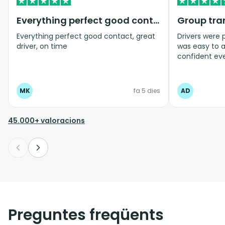
Everything perfect good contact
Everything perfect good contact, great
Drivers were 
driver, on time
was easy to 
confident ev
as it did.
MK
fa 5 dies
AD
45.000+ valoracions
Preguntes freqüents