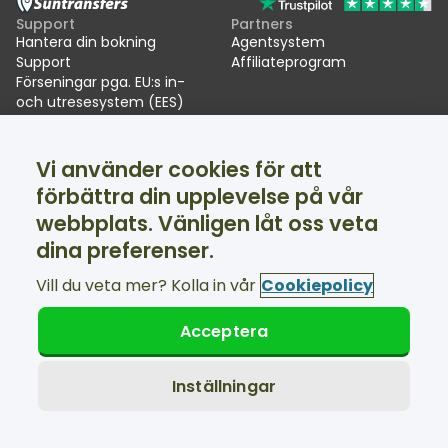
Support
Partners
Hantera din bokning
Agentsystem
Support
Affiliateprogram
Förseningar pga. EU:s in-
och utresesystem (EES)
Suntransfers
Sociala medier
Vi använder cookies för att
Om oss
Facebook
Omdömen
Twitter
förbättra din upplevelse på vår
Skidtransfers
webbplats. Vänligen låt oss veta
Support tillgänglig dygnet runt
dina preferenser.
Vill du veta mer? Kolla in vår
Cookiepolicy
Acceptera
© Suntransfers.com 2026
Allmänna villkor
Integritetspolicy
Inställningar
Cookie-policy
Tillgänglighetsredogörelse