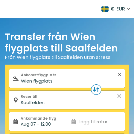
€
EUR
Transfer från Wien
flygplats till Saalfelden
Från Wien flygplats till Saalfelden utan stress
Sökformulär
Ankomstflygplats
Reser till
Ankommande flyg
Lägg till retur
Aug 07 - 12:00