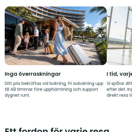
Inga överraskningar
I tid, var
Ditt pris bekräftas vid bokning, fri avbokning upp
Vi spårar d
till 48 timmar före upphämtning och support
efter det. I
dygnet runt.
direkt resa til
Ett fordon för varje resa