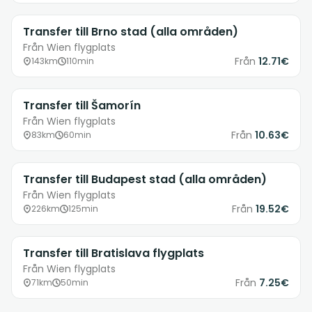
Transfer till Brno stad (alla områden)
Från Wien flygplats
Från
12.71€
143km
110min
Transfer till Šamorín
Från Wien flygplats
Från
10.63€
83km
60min
Transfer till Budapest stad (alla områden)
Från Wien flygplats
Från
19.52€
226km
125min
Transfer till Bratislava flygplats
Från Wien flygplats
Från
7.25€
71km
50min