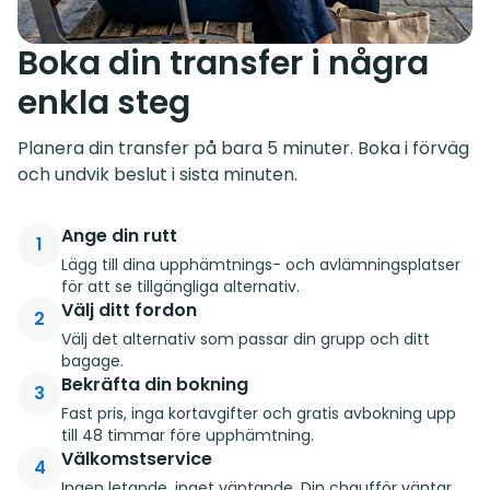
Boka din transfer i några
enkla steg
Planera din transfer på bara 5 minuter. Boka i förväg
och undvik beslut i sista minuten.
Ange din rutt
1
Lägg till dina upphämtnings- och avlämningsplatser
för att se tillgängliga alternativ.
Välj ditt fordon
2
Välj det alternativ som passar din grupp och ditt
bagage.
Bekräfta din bokning
3
Fast pris, inga kortavgifter och gratis avbokning upp
till 48 timmar före upphämtning.
Välkomstservice
4
Ingen letande, inget väntande. Din chaufför väntar