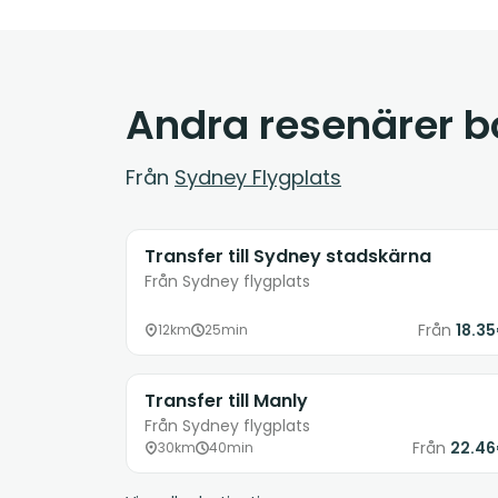
Andra resenärer 
Från
Sydney Flygplats
Transfer till Sydney stadskärna
Från Sydney flygplats
Från
18.3
12km
25min
Transfer till Manly
Från Sydney flygplats
Från
22.4
30km
40min