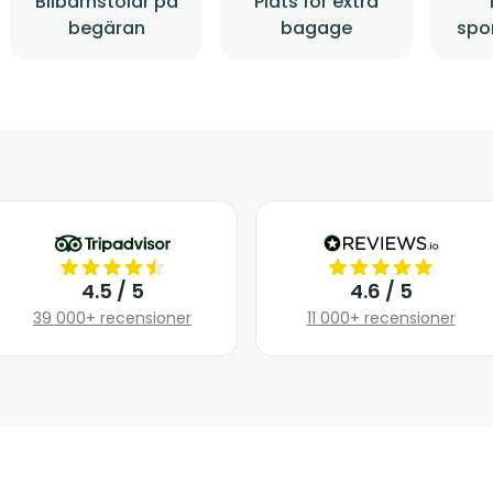
Bilbarnstolar på
Plats för extra
begäran
bagage
spo
4.5 / 5
4.6 / 5
39 000+ recensioner
11 000+ recensioner