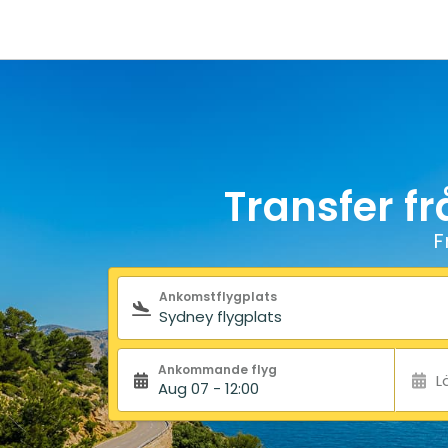
Transfer fr
F
Sökformulär
Ankomstflygplats
Ankommande flyg
L
Aug 07 - 12:00