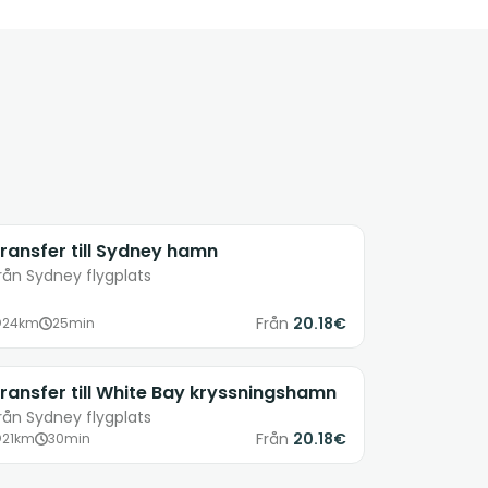
ransfer till Sydney hamn
rån Sydney flygplats
Från
20.18€
24km
25min
ransfer till White Bay kryssningshamn
rån Sydney flygplats
Från
20.18€
21km
30min