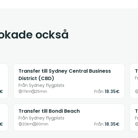
bokade också
Transfer till Sydney Central Business
T
District (CBD)
F
Från Sydney flygplats
5€
Från
18.35€
17km
25min
Transfer till Bondi Beach
T
Från Sydney flygplats
F
6€
Från
18.35€
20km
30min