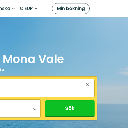
nska
€ EUR
Min bokning
ll Mona Vale
ss
Sök