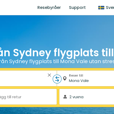
Resebyråer
Support
Sve
ån Sydney flygplats ti
rån Sydney flygplats till Mona Vale utan stre
Reser till
ägg till retur
2 vuxna