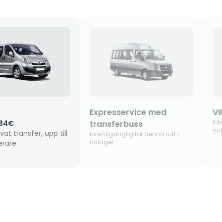
Expresservice med
VI
Int
.84€
transferbuss
nu
vat transfer, upp till
Inte tillgänglig för denna rutt i
nuläget
erare