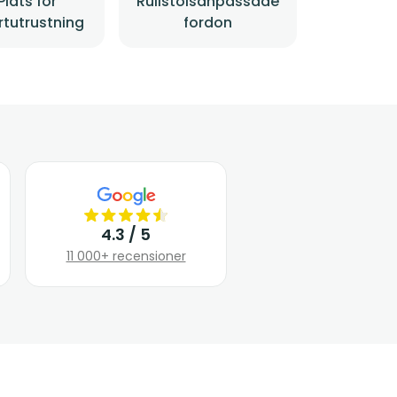
Plats för
Rullstolsanpassade
rtutrustning
fordon
4.3 / 5
11 000+ recensioner