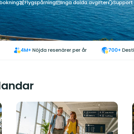
vbokning
Flygspårning
Inga dolda avgifter
Support 
4M+
Nöjda resenärer per år
700+
Dest
 landar