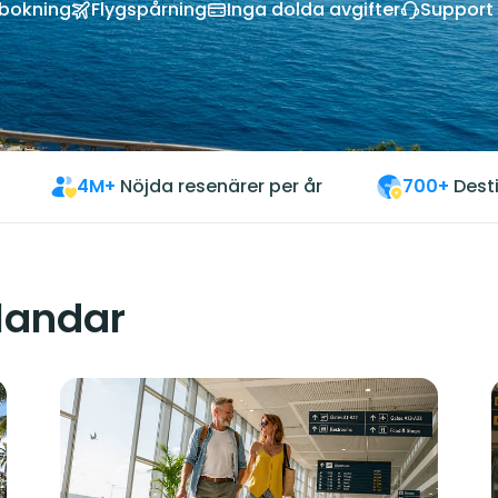
vbokning
Flygspårning
Inga dolda avgifter
Support 
4M+
Nöjda resenärer per år
700+
Dest
 landar