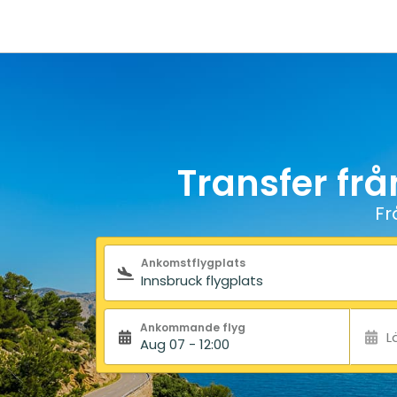
Transfer frå
Fr
Sökformulär
Ankomstflygplats
Ankommande flyg
L
Aug 07 - 12:00