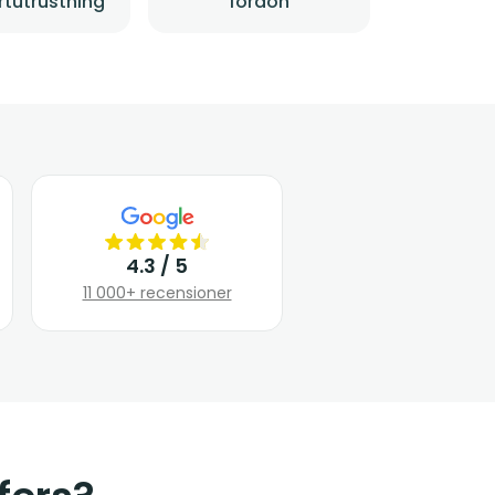
rtutrustning
fordon
4.3 / 5
11 000+ recensioner