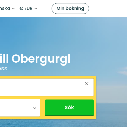
nska
€ EUR
Min bokning
ill Obergurgl
ess
Sök