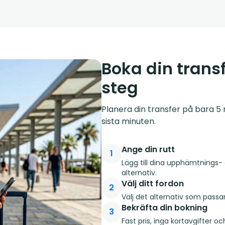
Boka din transf
steg
Planera din transfer på bara 5 m
sista minuten.
Ange din rutt
1
Lägg till dina upphämtnings- 
alternativ.
Välj ditt fordon
2
Välj det alternativ som passa
Bekräfta din bokning
3
Fast pris, inga kortavgifter o