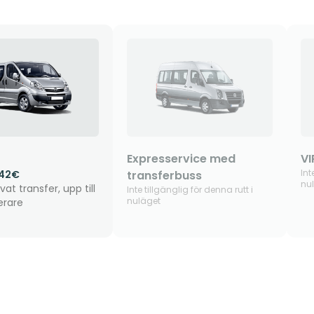
Expresservice med
VI
Int
.42€
transferbuss
nu
vat transfer, upp till
Inte tillgänglig för denna rutt i
nuläget
erare