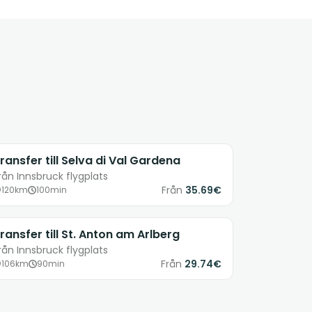
ransfer till Selva di Val Gardena
rån Innsbruck flygplats
Från
35.69€
120km
100min
ransfer till St. Anton am Arlberg
rån Innsbruck flygplats
Från
29.74€
106km
90min