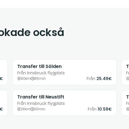
bokade också
Transfer till Sölden
T
Från Innsbruck flygplats
F
8€
Från
25.49€
80km
85min
Transfer till Neustift
T
Från Innsbruck flygplats
F
4€
Från
10.58€
26km
30min