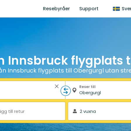
Resebyråer
Support
Sve
n Innsbruck flygplats t
ån Innsbruck flygplats till Obergurgl utan str
Reser till
ägg till retur
2 vuxna