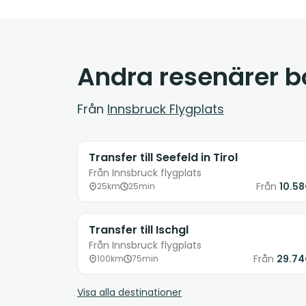
Andra resenärer 
Från
Innsbruck Flygplats
Transfer till Seefeld in Tirol
Från Innsbruck flygplats
Från
10.5
25km
25min
Transfer till Ischgl
Från Innsbruck flygplats
Från
29.7
100km
75min
Visa alla destinationer