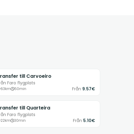
ransfer till Carvoeiro
rån Faro flygplats
Från
9.57€
63km
50min
ransfer till Quarteira
rån Faro flygplats
Från
5.10€
22km
30min