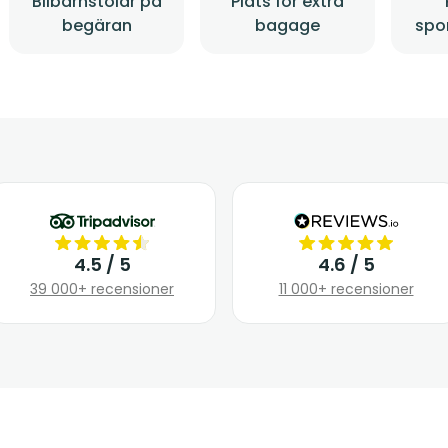
Bilbarnstolar på
Plats för extra
begäran
bagage
spo
4.5 / 5
4.6 / 5
39 000+ recensioner
11 000+ recensioner