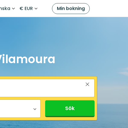
nska
€ EUR
Min bokning
 Vilamoura
Sök