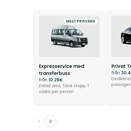
MEST PRISVÄRD
Expresservice med
Privat T
transferbuss
från
30.
Dedikerad 
från
10.28€
passager
Delad resa, färre stopp, 1
väska per person