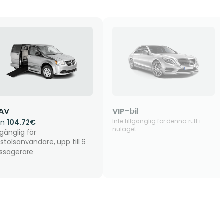
AV
VIP-bil
Inte tillgänglig för denna rutt i
ån
104.72€
nuläget
lgänglig för
llstolsanvändare, upp till 6
ssagerare