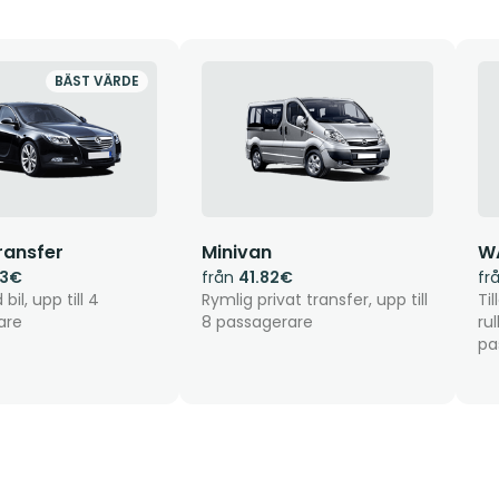
BÄST VÄRDE
ransfer
Minivan
W
43€
från
41.82€
fr
bil, upp till 4
Rymlig privat transfer, upp till
Til
are
8 passagerare
ru
pa