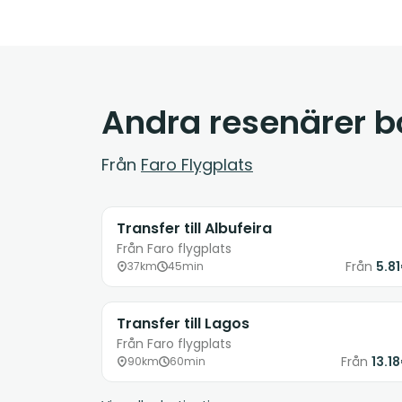
Andra resenärer 
Från
Faro Flygplats
Transfer till Albufeira
Från Faro flygplats
Från
5.8
37km
45min
Transfer till Lagos
Från Faro flygplats
Från
13.1
90km
60min