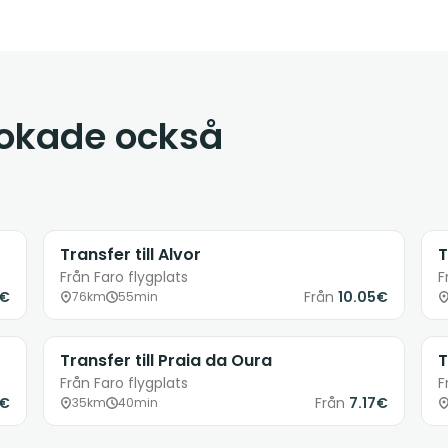
bokade också
Transfer till Alvor
T
Från Faro flygplats
F
1€
Från
10.05€
76km
55min
Transfer till Praia da Oura
T
Från Faro flygplats
F
8€
Från
7.17€
35km
40min