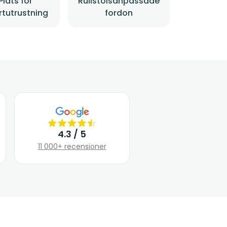
Plats för
Rullstolsanpassade
rtutrustning
fordon
4.3 / 5
11 000+ recensioner