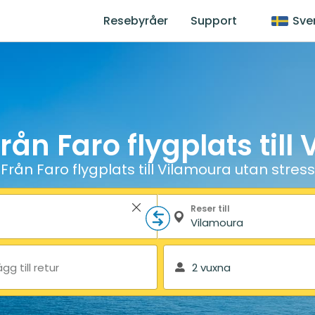
Resebyråer
Support
Sve
från Faro flygplats till
Från Faro flygplats till Vilamoura utan stress
Reser till
ägg till retur
2 vuxna