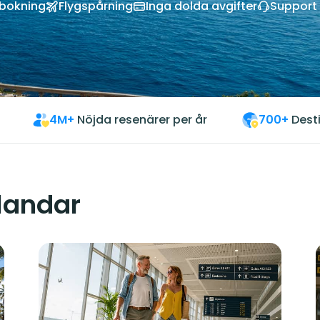
vbokning
Flygspårning
Inga dolda avgifter
Support 
4M+
Nöjda resenärer per år
700+
Dest
 landar