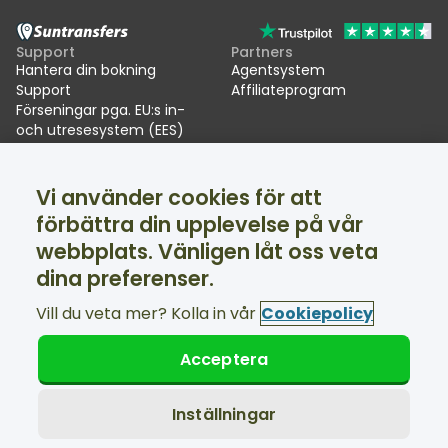
Support
Partners
Hantera din bokning
Agentsystem
Support
Affiliateprogram
Förseningar pga. EU:s in-
och utresesystem (EES)
Suntransfers
Sociala medier
Vi använder cookies för att
Om oss
Facebook
Omdömen
Twitter
förbättra din upplevelse på vår
Skidtransfers
webbplats. Vänligen låt oss veta
Support tillgänglig dygnet runt
dina preferenser.
Vill du veta mer? Kolla in vår
Cookiepolicy
Acceptera
© Suntransfers.com 2026
Allmänna villkor
Integritetspolicy
Inställningar
Cookie-policy
Tillgänglighetsredogörelse