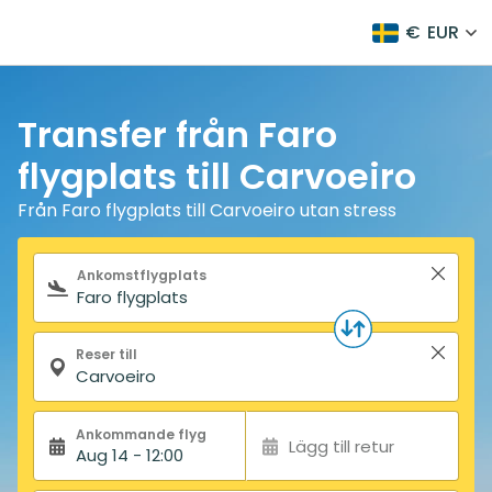
€
EUR
Transfer från Faro
flygplats till Carvoeiro
Från Faro flygplats till Carvoeiro utan stress
Sökformulär
Ankomstflygplats
Reser till
Ankommande flyg
Lägg till retur
Aug 14 - 12:00