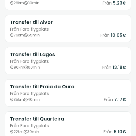
Från
5.23€
26km
30min
Transfer till Alvor
Från Faro flygplats
Från
10.05€
76km
55min
Transfer till Lagos
Från Faro flygplats
Från
13.18€
90km
60min
Transfer till Praia da Oura
Från Faro flygplats
Från
7.17€
35km
40min
Transfer till Quarteira
Från Faro flygplats
Från
5.10€
22km
30min