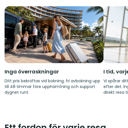
Inga överraskningar
I tid, var
Ditt pris bekräftas vid bokning, fri avbokning upp
Vi spårar d
till 48 timmar före upphämtning och support
efter det. I
dygnet runt.
direkt resa til
Ett fordon för varje resa