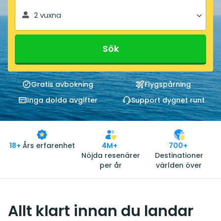
2 vuxna
Sök
Gratis avbokning
Flygspårning
Inga dolda avgifter
Support dygnet runt
18+
Års erfarenhet
4M+
700+
Nöjda resenärer
Destinationer
per år
världen över
Allt klart innan du landar