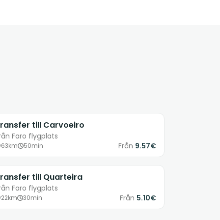
ransfer till Carvoeiro
rån Faro flygplats
Från
9.57€
63km
50min
ransfer till Quarteira
rån Faro flygplats
Från
5.10€
22km
30min