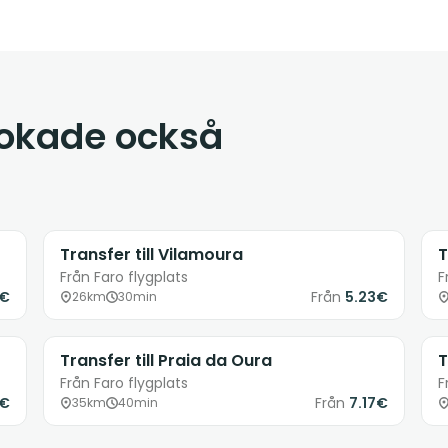
bokade också
Transfer till Vilamoura
T
Från Faro flygplats
F
1€
Från
5.23€
26km
30min
Transfer till Praia da Oura
T
Från Faro flygplats
F
8€
Från
7.17€
35km
40min