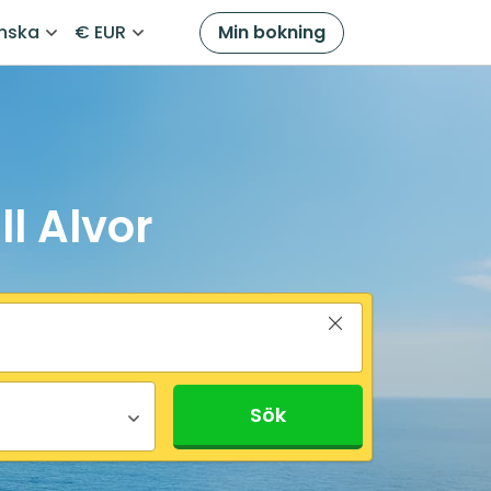
nska
€ EUR
Min bokning
ll Alvor
Sök