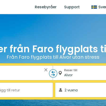
Resebyråer
Support
Sve
r från Faro flygplats ti
Från Faro flygplats till Alvor utan stress
Reser till
ägg till retur
2 vuxna