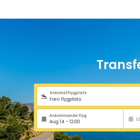
Transfe
Sökformulär
Ankomstflygplats
Ankommande flyg
L
Aug 14 - 12:00