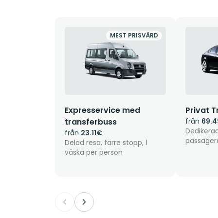
MEST PRISVÄRD
Expresservice med
Privat T
transferbuss
från
69.
Dedikerad 
från
23.11€
passager
Delad resa, färre stopp, 1
väska per person