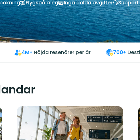
vbokning
Flygspårning
Inga dolda avgifter
Support 
4M+
Nöjda resenärer per år
700+
Dest
 landar