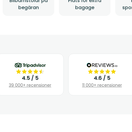
Bilbarnstolar på
Plats för extra
begäran
bagage
spo
4.5 / 5
4.6 / 5
39 000+ recensioner
11 000+ recensioner