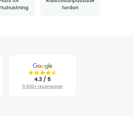
Plats för
Rullstolsanpassade
rtutrustning
fordon
4.3 / 5
11 000+ recensioner