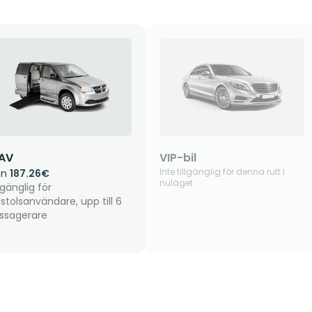
AV
VIP-bil
Inte tillgänglig för denna rutt i
ån
187.26€
nuläget
lgänglig för
llstolsanvändare, upp till 6
ssagerare