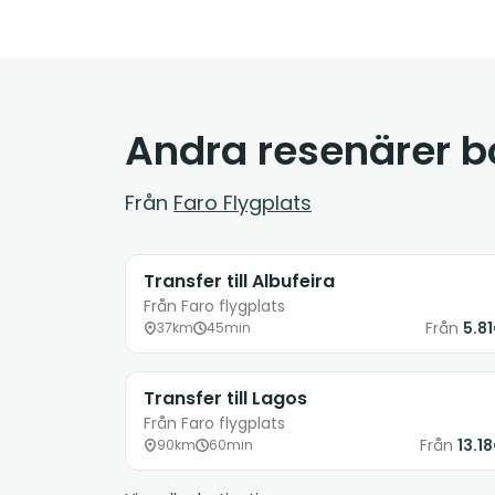
Andra resenärer 
Från
Faro Flygplats
Transfer till Albufeira
Från Faro flygplats
Från
5.8
37km
45min
Transfer till Lagos
Från Faro flygplats
Från
13.1
90km
60min