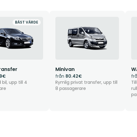
BÄST VÄRDE
ransfer
Minivan
W
49€
från
80.42€
fr
bil, upp till 4
Rymlig privat transfer, upp till
Til
are
8 passagerare
ru
pa