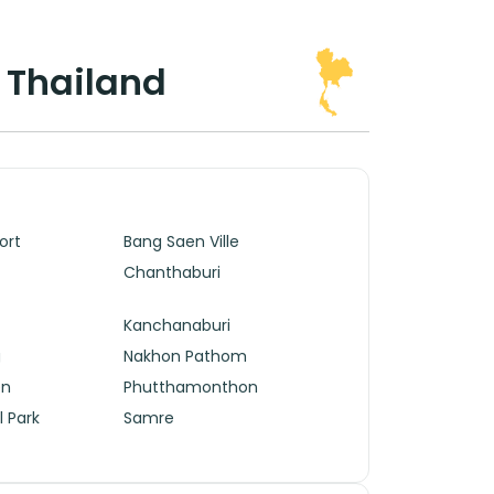
i Thailand
ort
Bang Saen Ville
Chanthaburi
Kanchanaburi
g
Nakhon Pathom
en
Phutthamonthon
l Park
Samre