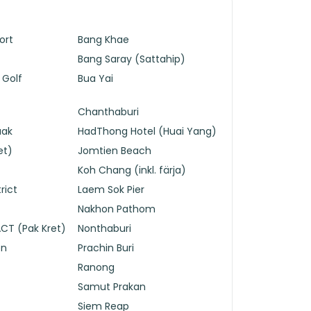
ort
Bang Khae
Bang Saray (Sattahip)
 Golf
Bua Yai
Chanthaburi
uak
HadThong Hotel (Huai Yang)
et)
Jomtien Beach
Koh Chang (inkl. färja)
rict
Laem Sok Pier
Nakhon Pathom
CT (Pak Kret)
Nonthaburi
en
Prachin Buri
Ranong
Samut Prakan
Siem Reap