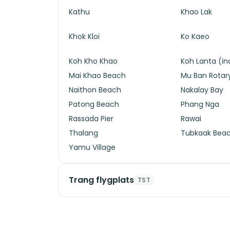
Kathu
Khao Lak
Khok Kloi
Ko Kaeo
Koh Kho Khao
Koh Lanta (inc
Mai Khao Beach
Mu Ban Rotar
Naithon Beach
Nakalay Bay
Patong Beach
Phang Nga
Rassada Pier
Rawai
Thalang
Tubkaak Bea
Yamu Village
Trang flygplats
TST