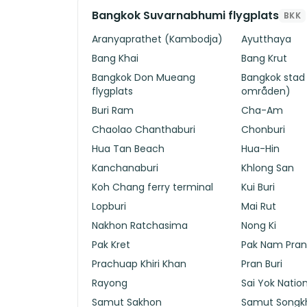
Bangkok Suvarnabhumi flygplats
BKK
Aranyaprathet (Kambodja)
Ayutthaya
Bang Khai
Bang Krut
Bangkok Don Mueang
Bangkok stad 
flygplats
områden)
Buri Ram
Cha-Am
Chaolao Chanthaburi
Chonburi
Hua Tan Beach
Hua-Hin
Kanchanaburi
Khlong San
Koh Chang ferry terminal
Kui Buri
Lopburi
Mai Rut
Nakhon Ratchasima
Nong Ki
Pak Kret
Pak Nam Pra
Prachuap Khiri Khan
Pran Buri
Rayong
Sai Yok Nation
Samut Sakhon
Samut Song