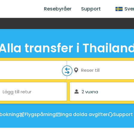
Resebyråer
Support
Sve
Alla transfer i Thailan
Reser till
Lägg till retur
2 vuxna
vbokning
Flygspårning
Inga dolda avgifter
Support 