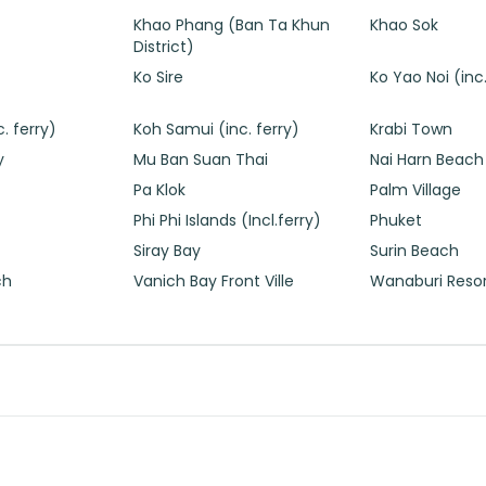
Khao Phang (Ban Ta Khun
Khao Sok
District)
Ko Sire
Ko Yao Noi (inc.
. ferry)
Koh Samui (inc. ferry)
Krabi Town
y
Mu Ban Suan Thai
Nai Harn Beach
Pa Klok
Palm Village
Phi Phi Islands (Incl.ferry)
Phuket
Siray Bay
Surin Beach
ch
Vanich Bay Front Ville
Wanaburi Reso