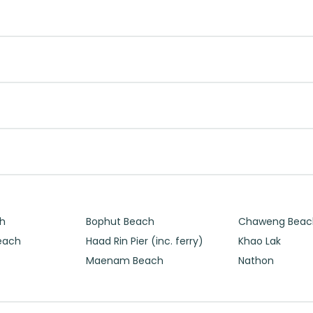
ch
Bophut Beach
Chaweng Beac
each
Haad Rin Pier (inc. ferry)
Khao Lak
Maenam Beach
Nathon