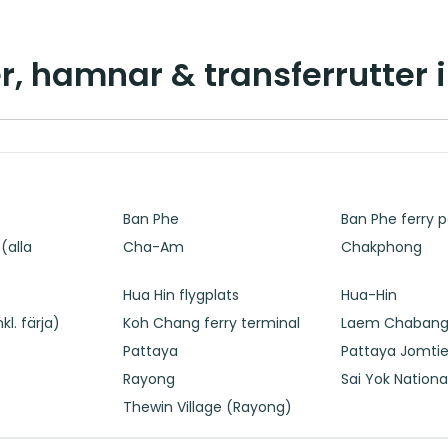
er, hamnar & transferrutter 
Ban Phe
Ban Phe ferry p
(alla
Cha-Am
Chakphong
k
Hua Hin flygplats
Hua-Hin
l. färja)
Koh Chang ferry terminal
Laem Chaban
n
Pattaya
Pattaya Jomti
Rayong
Sai Yok Nationa
Thewin Village (Rayong)