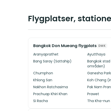
Flygplatser, station
Bangkok Don Mueang flygplats
DMK
Aranyaprathet
Ayutthaya
Bang Saray (Sattahip)
Bangkok stad 
områden)
Chumphon
Ganesha Par
Khlong San
Koh Chang (ink
Nakhon Ratchasima
Pak Nam Pra
Prachuap Khiri Khan
Prawet
Si Racha
Tha Kha-nun