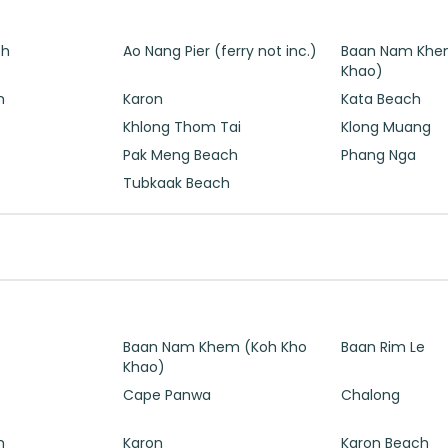
ch
Ao Nang Pier (ferry not inc.)
Baan Nam Khe
Khao)
h
Karon
Kata Beach
Khlong Thom Tai
Klong Muang
Pak Meng Beach
Phang Nga
Tubkaak Beach
Baan Nam Khem (Koh Kho
Baan Rim Le
Khao)
Cape Panwa
Chalong
h
Karon
Karon Beach