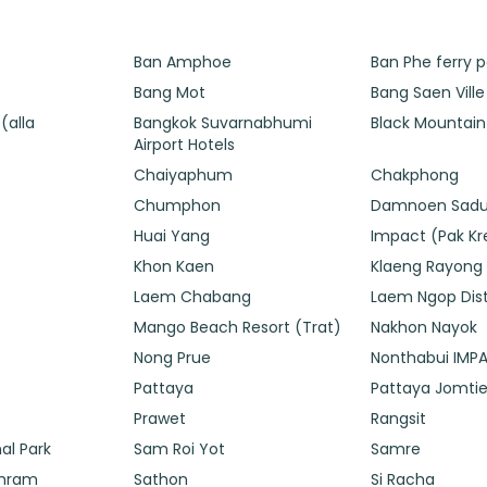
Ban Amphoe
Ban Phe ferry p
Bang Mot
Bang Saen Ville
(alla
Bangkok Suvarnabhumi
Black Mountain
Airport Hotels
Chaiyaphum
Chakphong
Chumphon
Damnoen Sad
Huai Yang
Impact (Pak Kr
Khon Kaen
Klaeng Rayong
Laem Chabang
Laem Ngop Dist
Mango Beach Resort (Trat)
Nakhon Nayok
Nong Prue
Nonthabui IMPA
n
Pattaya
Pattaya Jomti
Prawet
Rangsit
al Park
Sam Roi Yot
Samre
khram
Sathon
Si Racha