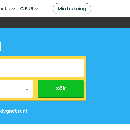
nska
€ EUR
Min bokning
d
Sök
dygnet runt