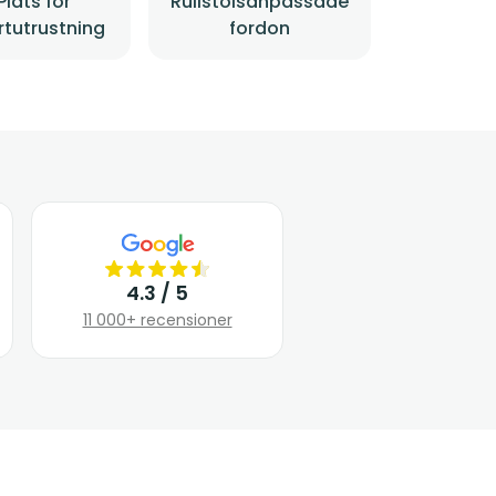
Plats för
Rullstolsanpassade
rtutrustning
fordon
4.3 / 5
11 000+ recensioner