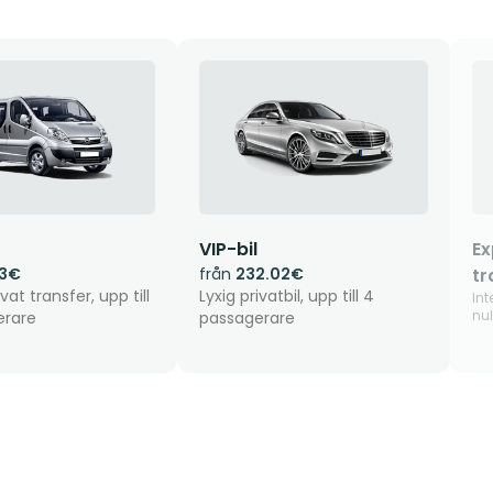
VIP-bil
Ex
43€
från
232.02€
tr
vat transfer, upp till
Lyxig privatbil, upp till 4
Int
nu
erare
passagerare