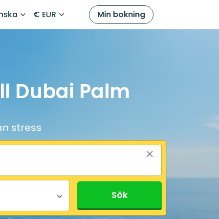
nska
€ EUR
Min bokning
ill Dubai Palm
an stress
Sök