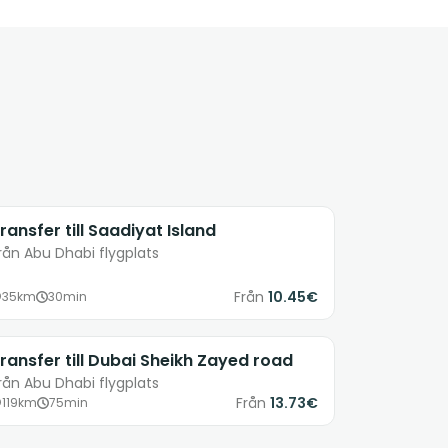
ransfer till Saadiyat Island
rån Abu Dhabi flygplats
Från
10.45€
35km
30min
ransfer till Dubai Sheikh Zayed road
rån Abu Dhabi flygplats
Från
13.73€
119km
75min