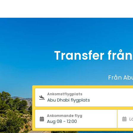
Transfer från
Från Abu
Sökformulär
Ankomstflygplats
Ankommande flyg
L
Aug 08 - 12:00