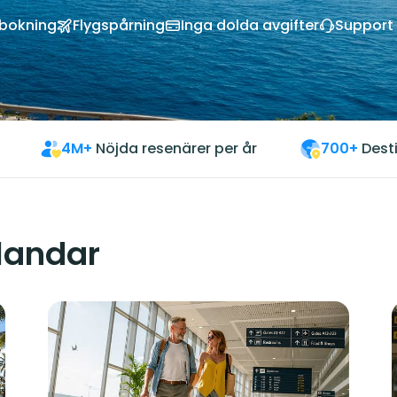
vbokning
Flygspårning
Inga dolda avgifter
Support 
4M+
Nöjda resenärer per år
700+
Dest
 landar