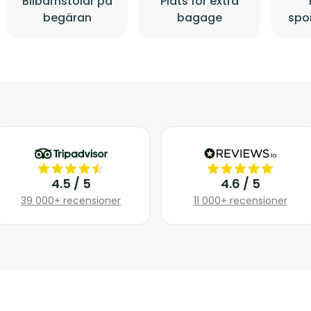
Bilbarnstolar på
Plats för extra
begäran
bagage
spo
4.5 / 5
4.6 / 5
39 000+ recensioner
11 000+ recensioner