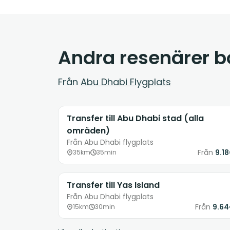
Andra resenärer 
Från
Abu Dhabi Flygplats
Transfer till Abu Dhabi stad (alla
områden)
Från Abu Dhabi flygplats
Från
9.1
35km
35min
Transfer till Yas Island
Från Abu Dhabi flygplats
Från
9.6
15km
30min