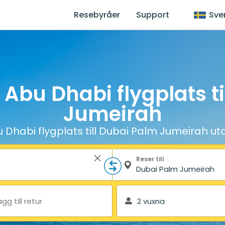
Resebyråer
Support
Sve
 Abu Dhabi flygplats t
Jumeirah
 Dhabi flygplats till Dubai Palm Jumeirah ut
Reser till
ägg till retur
2 vuxna