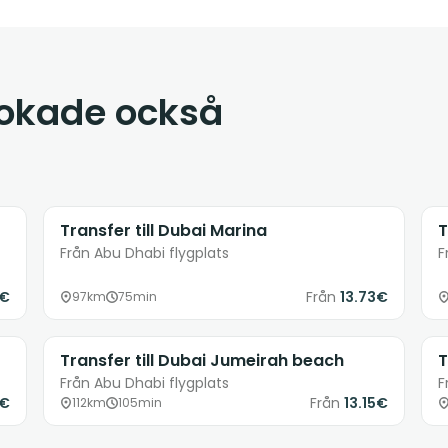
bokade också
Transfer till Dubai Marina
T
Från Abu Dhabi flygplats
F
8€
Från
13.73€
97km
75min
Transfer till Dubai Jumeirah beach
T
Från Abu Dhabi flygplats
F
4€
Från
13.15€
112km
105min