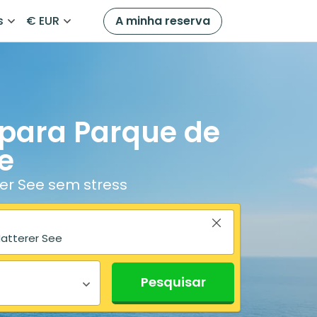
s
€ EUR
A minha reserva
 para Parque de
e
er See sem stress
Pesquisar