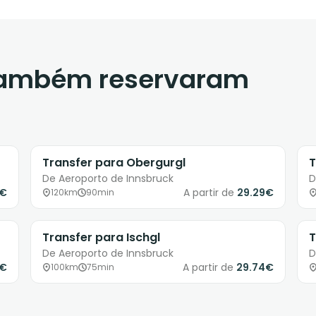
 também reservaram
Transfer para Obergurgl
T
De Aeroporto de Innsbruck
D
8€
A partir de
29.29€
120km
90min
Transfer para Ischgl
T
De Aeroporto de Innsbruck
D
9€
A partir de
29.74€
100km
75min