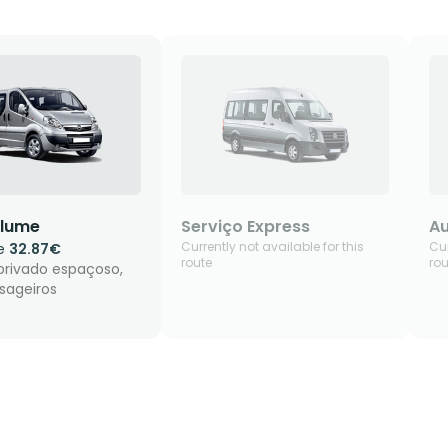
lume
Serviço Express
Au
Currently not available for this
Cur
de
32.87€
route
rou
privado espaçoso,
sageiros