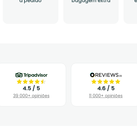
a pedido
bagagem extra
4.5 / 5
4.6 / 5
39 000+ opiniões
11 000+ opiniões