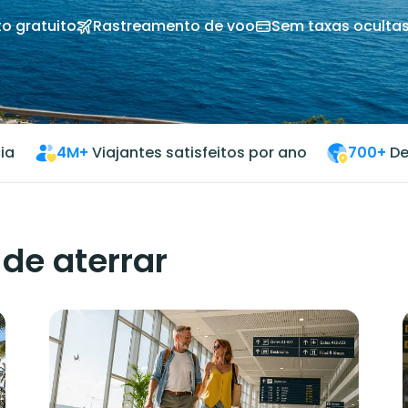
o gratuito
Rastreamento de voo
Sem taxas oculta
ia
4M+
Viajantes satisfeitos por ano
700+
De
de aterrar