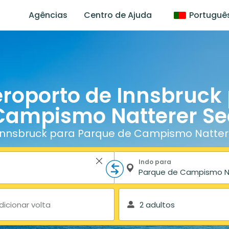
Agências
Centro de Ajuda
Portuguê
eroporto de Innsbruck
Campismo Natterer Se
Innsbruck para Parque de Campismo Natter
Indo para
dicionar volta
2 adultos