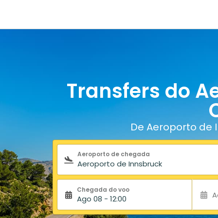
Transfers do A
De Aeroporto de 
Formulário de pesquisa
Aeroporto de chegada
Chegada do voo
A
Ago 08 - 12:00