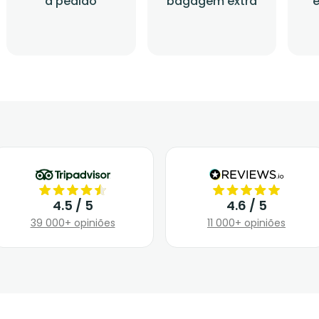
a pedido
bagagem extra
4.5 / 5
4.6 / 5
39 000+ opiniões
11 000+ opiniões