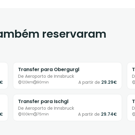
 também reservaram
Transfer para Obergurgl
T
De Aeroporto de Innsbruck
D
8€
A partir de
29.29€
120km
90min
Transfer para Ischgl
T
De Aeroporto de Innsbruck
D
9€
A partir de
29.74€
100km
75min