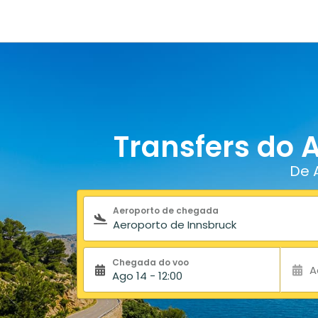
Transfers do 
De 
Formulário de pesquisa
Aeroporto de chegada
Chegada do voo
A
Ago 14 - 12:00