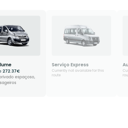
lume
Serviço Express
Au
Currently not available for this
Cur
de
272.37€
route
rou
privado espaçoso,
sageiros