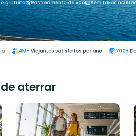
o gratuito
Rastreamento de voo
Sem taxas oculta
ia
4M+
Viajantes satisfeitos por ano
700+
De
de aterrar