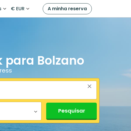
s
€ EUR
A minha reserva
k para Bolzano
ress
Pesquisar