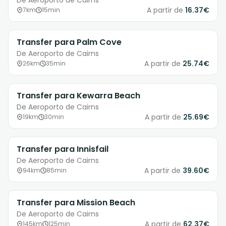
De Aeroporto de Cairns
A partir de
16.37€
7km
15min
Transfer para Palm Cove
De Aeroporto de Cairns
A partir de
25.74€
26km
35min
Transfer para Kewarra Beach
De Aeroporto de Cairns
A partir de
25.69€
19km
30min
Transfer para Innisfail
De Aeroporto de Cairns
A partir de
39.60€
94km
85min
Transfer para Mission Beach
De Aeroporto de Cairns
A partir de
62.37€
145km
125min