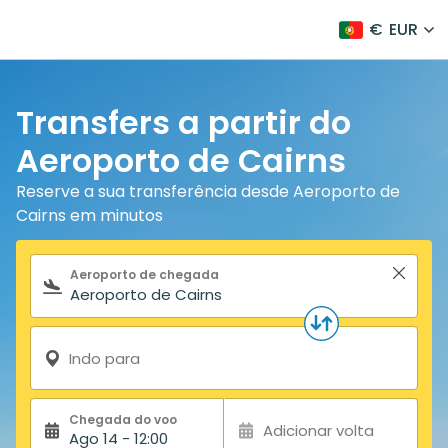
€
EUR
Transfers a partir do
Aeroporto de Cairns
Reserve a sua transferência desde Aeroporto de
Cairns em minutos
Formulário de pesquisa
Aeroporto de chegada
Indo para
Chegada do voo
Adicionar volta
Ago 14 - 12:00