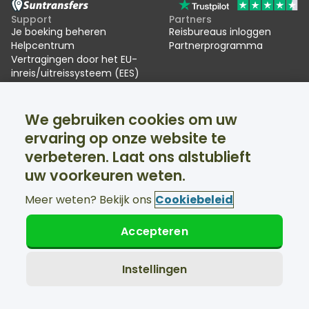
Support
Partners
Je boeking beheren
Reisbureaus inloggen
Helpcentrum
Partnerprogramma
Vertragingen door het EU-
inreis/uitreissysteem (EES)
Suntransfers
Sociale media
We gebruiken cookies om uw
Over ons
Facebook
Beoordelingen
Twitter
ervaring op onze website te
Skitransfers
verbeteren. Laat ons alstublieft
Support 24/7 beschikbaar
uw voorkeuren weten.
Meer weten? Bekijk ons
Cookiebeleid
Accepteren
© Suntransfers.com 2026
Algemene voorwaarden
Privacybeleid
Instellingen
Cookiebeleid
Toegankelijkheidsverklaring