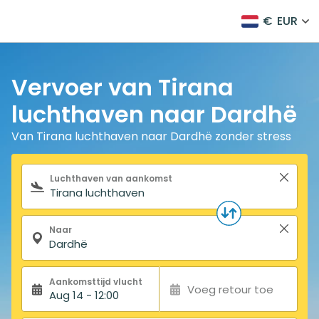
€
EUR
Vervoer van Tirana
luchthaven naar Dardhë
Van Tirana luchthaven naar Dardhë zonder stress
Zoekformulier
Luchthaven van aankomst
Naar
Aankomsttijd vlucht
Voeg retour toe
Aug 14 - 12:00