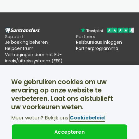
Support
Partners
Je boeking beheren
Reisbureaus inloggen
Helpcentrum
Partnerprogramma
Vertragingen door het EU-
inreis/uitreissysteem (EES)
Suntransfers
Sociale media
We gebruiken cookies om uw
Over ons
Facebook
Beoordelingen
Twitter
ervaring op onze website te
Skitransfers
verbeteren. Laat ons alstublieft
Support 24/7 beschikbaar
uw voorkeuren weten.
Meer weten? Bekijk ons
Cookiebeleid
Accepteren
© Suntransfers.com 2026