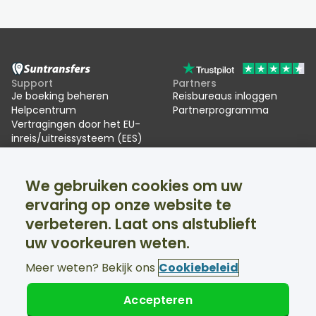
Support
Partners
Je boeking beheren
Reisbureaus inloggen
Helpcentrum
Partnerprogramma
Vertragingen door het EU-
inreis/uitreissysteem (EES)
Suntransfers
Sociale media
We gebruiken cookies om uw
Over ons
Facebook
Beoordelingen
Twitter
ervaring op onze website te
Skitransfers
verbeteren. Laat ons alstublieft
Support 24/7 beschikbaar
uw voorkeuren weten.
Meer weten? Bekijk ons
Cookiebeleid
Accepteren
© Suntransfers.com 2026