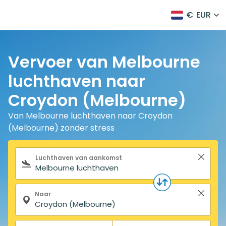
€
EUR
Vervoer van Melbourne
luchthaven naar
Croydon (Melbourne)
Van Melbourne luchthaven naar Croydon
(Melbourne) zonder stress
Zoekformulier
Luchthaven van aankomst
Naar