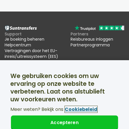
Support
Partners
Je boeking beheren
Reisbureaus inloggen
Helpcentrum
Partnerprogramma
Vertragingen door het EU-
inreis/uitreissysteem (EES)
Suntransfers
Sociale media
We gebruiken cookies om uw
Over ons
Facebook
Beoordelingen
Twitter
ervaring op onze website te
Skitransfers
verbeteren. Laat ons alstublieft
Support 24/7 beschikbaar
uw voorkeuren weten.
Meer weten? Bekijk ons
Cookiebeleid
Accepteren
© Suntransfers.com 2026