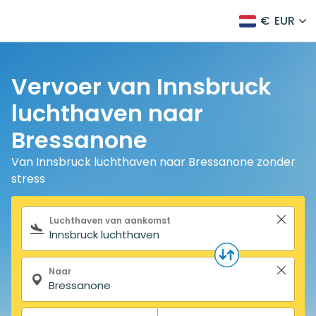
€
EUR
Vervoer van Innsbruck
luchthaven naar
Bressanone
Van Innsbruck luchthaven naar Bressanone zonder
stress
Zoekformulier
Luchthaven van aankomst
Naar