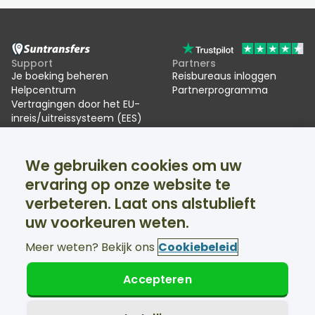
Support
Partners
Je boeking beheren
Reisbureaus inloggen
Helpcentrum
Partnerprogramma
Vertragingen door het EU-
inreis/uitreissysteem (EES)
Suntransfers
Sociale media
We gebruiken cookies om uw
Over ons
Facebook
Beoordelingen
Twitter
ervaring op onze website te
Skitransfers
verbeteren. Laat ons alstublieft
Support 24/7 beschikbaar
uw voorkeuren weten.
Meer weten? Bekijk ons
Cookiebeleid
Accepteren
© Suntransfers.com 2026
Algemene voorwaarden
Privacybeleid