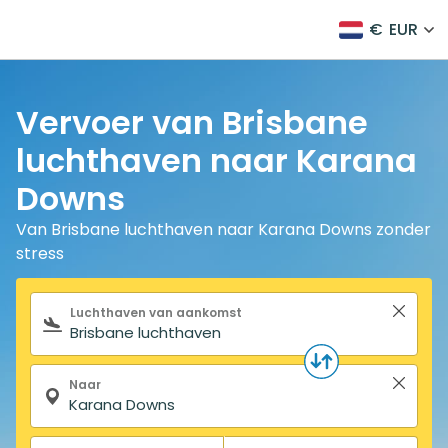
€
EUR
Vervoer van Brisbane
luchthaven naar Karana
Downs
Van Brisbane luchthaven naar Karana Downs zonder
stress
Zoekformulier
Luchthaven van aankomst
Naar