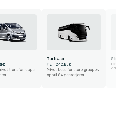
Turbuss
Sk
For
69€
Fra
1,242.86€
de
ivat transfer, opptil
Privat buss for store grupper,
erer
opptil 84 passasjerer