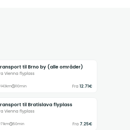
ransport til Brno by (alle områder)
ra Vienna flyplass
Fra
12.71€
143km
110min
ransport til Bratislava flyplass
ra Vienna flyplass
Fra
7.25€
71km
50min