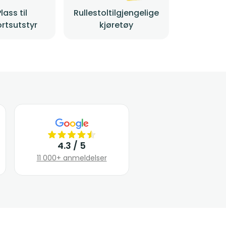
Plass til
Rullestoltilgjengelige
rtsutstyr
kjøretøy
4.3 / 5
11 000+ anmeldelser