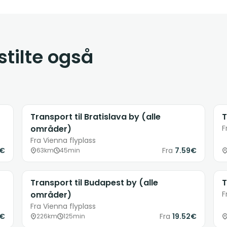
tilte også
Transport til Bratislava by (alle
T
områder)
F
Fra Vienna flyplass
3€
Fra
7.59€
63km
45min
Transport til Budapest by (alle
T
områder)
F
Fra Vienna flyplass
3€
Fra
19.52€
226km
125min