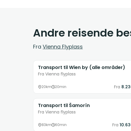
Andre reisende bes
Fra
Vienna Flyplass
Transport til Wien by (alle områder)
Fra Vienna flyplass
Fra
8.2
20km
20min
Transport til Šamorín
Fra Vienna flyplass
Fra
10.6
83km
60min