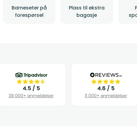
Barneseter på
Plass til ekstra
forespørsel
bagasje
spo
4.5 / 5
4.6 / 5
39 000+ anmeldelser
11 000+ anmeldelser