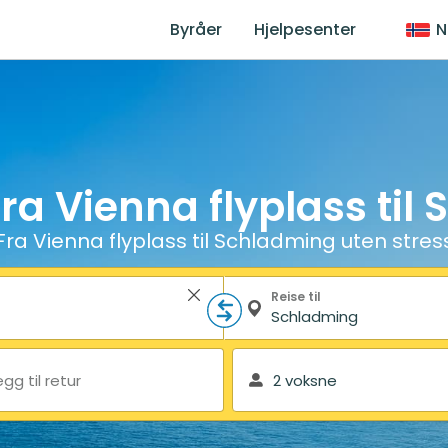
Byråer
Hjelpesenter
N
fra Vienna flyplass til
Fra Vienna flyplass til Schladming uten stres
Reise til
egg til retur
2 voksne