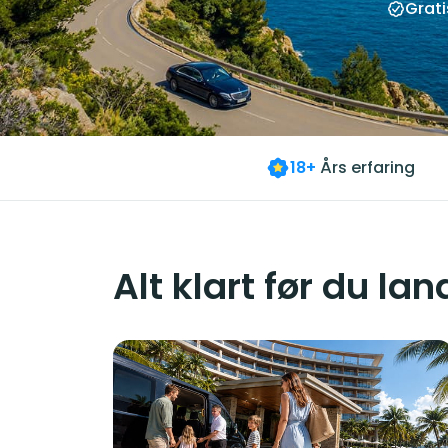
Grati
18+
Års erfaring
Alt klart før du lan