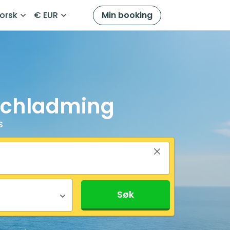
orsk
€ EUR
Min booking
 Schladming
s
Søk