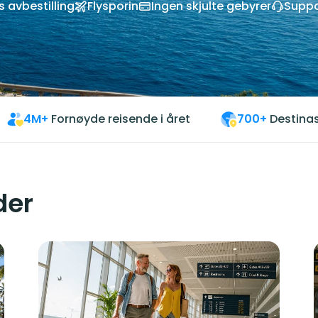
s avbestilling
Flysporin
Ingen skjulte gebyrer
Suppo
4M+
Fornøyde reisende i året
700+
Destinas
der